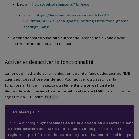
Debian :
https://wiki.debian.org/I18n/ibus
SUSE :
https://documentation.suse.com/sles/15-
SP2/html/SLES-all/cha-gnome-settings.html#sec-gnome-
settings-lang
La fonctionnalité s’installe automatiquement, mais vous devez
l’activer avant de pouvoir l’utiliser.
Activer et désactiver la fonctionnalité
La fonctionnalité de synchronisation de l’interface utilisateur de l’IME
client est désactivée par défaut. Pour activer ou désactiver la
fonctionnalité, définissez la stratégie
Synchronisation de la
disposition du clavier client et amélioration de l’IME
ou modifiez le
registre via l’utilitaire
ctxreg
.
REMARQUE :
- > - > La stratégie
Synchronisation de la disposition du clavier client
et amélioration de l’IME
est prioritaire sur les paramètres du
registre et peut être appliquée aux objets utilisateur et machine que