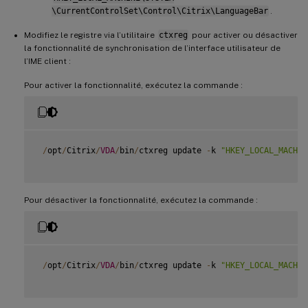
\CurrentControlSet\Control\Citrix\LanguageBar
.
Modifiez le registre via l’utilitaire
ctxreg
pour activer ou désactiver
la fonctionnalité de synchronisation de l’interface utilisateur de
l’IME client :
Pour activer la fonctionnalité, exécutez la commande :
/
opt
/
Citrix
/
VDA
/
bin
/
ctxreg update 
-
k 
"HKEY_LOCAL_MACHIN
Pour désactiver la fonctionnalité, exécutez la commande :
/
opt
/
Citrix
/
VDA
/
bin
/
ctxreg update 
-
k 
"HKEY_LOCAL_MACHIN