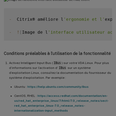
-
  Citrix® améliore l
'ergonomie et l'
expé
-
!
[
Image de l
'interface utilisateur act
Conditions préalables à l’utilisation de la fonctionnalité
Activez Intelligent Input Bus (
IBus
) sur votre VDA Linux. Pour plus
d’informations sur l’activation d’
IBus
sur un système
d’exploitation Linux, consultez la documentation du fournisseur du
système d’exploitation. Par exemple :
Ubuntu :
https://help.ubuntu.com/community/ibus
CentOS, RHEL :
https://access.redhat.com/documentation/en-
us/red_hat_enterprise_linux/7/html/7.0_release_notes/sect-
red_hat_enterprise_linux-7.0_release_notes-
internationalization-input_methods