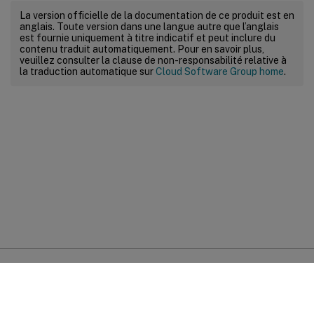
La version officielle de la documentation de ce produit est en
anglais. Toute version dans une langue autre que l’anglais
est fournie uniquement à titre indicatif et peut inclure du
contenu traduit automatiquement. Pour en savoir plus,
veuillez consulter la clause de non-responsabilité relative à
la traduction automatique sur
Cloud Software Group home
.
Commentaires sur le site
Vos préférences de confidentialité
Confidentialité et
conditions légales
Préférences de cookies
docs.cloud.com