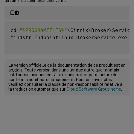
qu’administrateur local pour vérifier :
cd 
"%PROGRAMFILES%"
\Citrix\Broker\Service\
findstr EndpointLinux BrokerService
.
exe
.
c
La version officielle de la documentation de ce produit est en
anglais. Toute version dans une langue autre que l’anglais
est fournie uniquement à titre indicatif et peut inclure du
contenu traduit automatiquement. Pour en savoir plus,
veuillez consulter la clause de non-responsabilité relative à
la traduction automatique sur
Cloud Software Group home
.