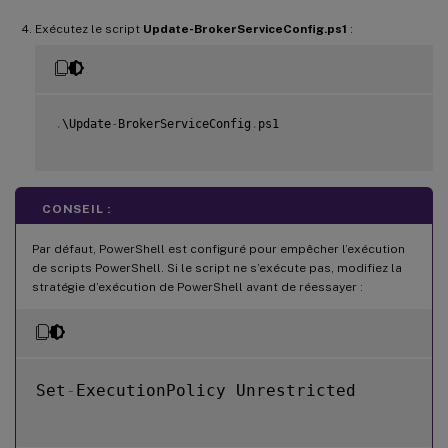
Exécutez le script
Update-BrokerServiceConfig.ps1
:
.
\Update
-
BrokerServiceConfig
.
ps1

CONSEIL :
Par défaut, PowerShell est configuré pour empêcher l’exécution
de scripts PowerShell. Si le script ne s’exécute pas, modifiez la
stratégie d’exécution de PowerShell avant de réessayer :
Set
-
ExecutionPolicy Unrestricted
