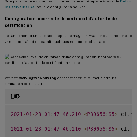
Si le paramètre existant est incorrect, suivez l’étape précédente
Définir
les serveurs FAS
pour le configurer à nouveau.
Configuration incorrecte du certificat d’autorité de
certification
Le lancement d’une session depuis le magasin FAS échoue. Une fenêtre
grise apparaît et disparaît quelques secondes plus tard.
Vérifiez
/var/log/xdl/hdx.log
et recherchez le journal d’erreurs
similaire à ce qui suit :
2021
-
01
-
28
01
:
47
:
46.210
<
P30656
:
S5
>
 citri
2021
-
01
-
28
01
:
47
:
46.210
<
P30656
:
S5
>
 citri