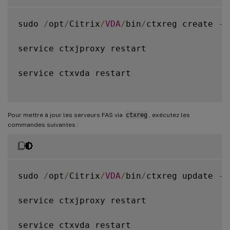
sudo 
/
opt
/
Citrix
/
VDA
/
bin
/
ctxreg create 
-
k
service ctxjproxy restart

service ctxvda restart

Pour mettre à jour les serveurs FAS via
ctxreg
, exécutez les
commandes suivantes :
sudo 
/
opt
/
Citrix
/
VDA
/
bin
/
ctxreg update 
-
k
service ctxjproxy restart

service ctxvda restart
