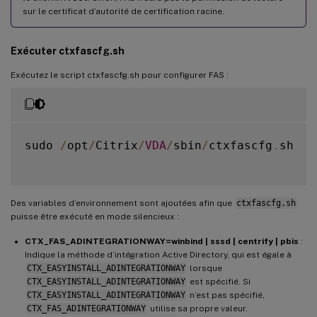
sur le certificat d’autorité de certification racine.
Exécuter ctxfascfg.sh
Exécutez le script ctxfascfg.sh pour configurer FAS :
sudo 
/
opt
/
Citrix
/
VDA
/
sbin
/
ctxfascfg
.
sh

Des variables d’environnement sont ajoutées afin que
ctxfascfg.sh
puisse être exécuté en mode silencieux :
CTX_FAS_ADINTEGRATIONWAY=winbind | sssd | centrify | pbis
:
Indique la méthode d’intégration Active Directory, qui est égale à
CTX_EASYINSTALL_ADINTEGRATIONWAY
lorsque
CTX_EASYINSTALL_ADINTEGRATIONWAY
est spécifié. Si
CTX_EASYINSTALL_ADINTEGRATIONWAY
n’est pas spécifié,
CTX_FAS_ADINTEGRATIONWAY
utilise sa propre valeur.