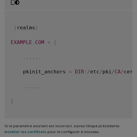
2021
-
01
-
28
01
:
47
:
48.060
<
P30656
:
S5
>
 citri
[
realms
]
EXAMPLE
.
COM
=
{
...
...
    pkinit_anchors 
=
DIR
:
/
etc
/
pki
/
CA
/
cert
...
...
}
Si le paramètre existant est incorrect, suivez l’étape précédente
Installer les certificats
pour le configurer à nouveau.