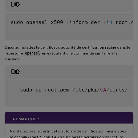
sudo openssl x509 
-
inform der 
-
in
 root
.
ce
Ensuite, installez le certificat d’autorité de certification racine dans le
répertoire
openssl
en exécutant une commande similaire à la
suivante :
-
  sudo cp root
.
pem 
/
etc
/
pki
/
CA
/
certs
/
REMARQUE :
Ne placez pas le certificat d’autorité de certification racine sous
le chemin
/root
. Sinon, FAS n’aura pas la permission de lecture