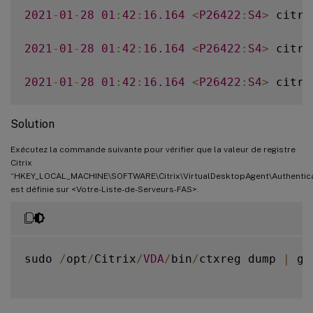
2021
-
01
-
28
01
:
42
:
16.164
<
P26422
:
S4
>
 citri
2021
-
01
-
28
01
:
42
:
16.164
<
P26422
:
S4
>
 citri
2021
-
01
-
28
01
:
42
:
16.164
<
P26422
:
S4
>
 citri
Solution
Exécutez la commande suivante pour vérifier que la valeur de registre
Citrix
“HKEY_LOCAL_MACHINE\SOFTWARE\Citrix\VirtualDesktopAgent\Authenticat
est définie sur <Votre-Liste-de-Serveurs-FAS>.
sudo 
/
opt
/
Citrix
/
VDA
/
bin
/
ctxreg dump 
|
 gr