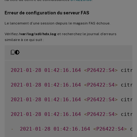
Erreur de configuration du serveur FAS
Le lancement d’une session depuis le magasin FAS échoue.
Vérifiez
/var/log/xdl/hdx.log
et recherchez le journal d’erreurs
similaire à ce qui suit :
2021
-
01
-
28
01
:
42
:
16.164
<
P26422
:
S4
>
 citri
2021
-
01
-
28
01
:
42
:
16.164
<
P26422
:
S4
>
 citri
2021
-
01
-
28
01
:
42
:
16.164
<
P26422
:
S4
>
 citri
2021
-
01
-
28
01
:
42
:
16.164
<
P26422
:
S4
>
 citri
-
2021
-
01
-
28
01
:
42
:
16.164
<
P26422
:
S4
>
 ci