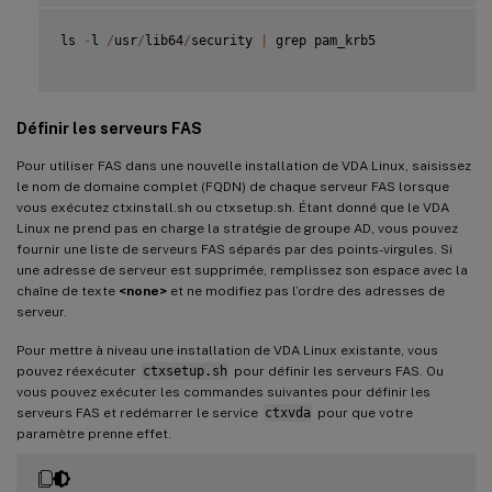
ls 
-
l 
/
usr
/
lib64
/
security 
|
 grep pam_krb5

Définir les serveurs FAS
Pour utiliser FAS dans une nouvelle installation de VDA Linux, saisissez
le nom de domaine complet (FQDN) de chaque serveur FAS lorsque
vous exécutez ctxinstall.sh ou ctxsetup.sh. Étant donné que le VDA
Linux ne prend pas en charge la stratégie de groupe AD, vous pouvez
fournir une liste de serveurs FAS séparés par des points-virgules. Si
une adresse de serveur est supprimée, remplissez son espace avec la
chaîne de texte
<none>
et ne modifiez pas l’ordre des adresses de
serveur.
Pour mettre à niveau une installation de VDA Linux existante, vous
pouvez réexécuter
ctxsetup.sh
pour définir les serveurs FAS. Ou
vous pouvez exécuter les commandes suivantes pour définir les
serveurs FAS et redémarrer le service
ctxvda
pour que votre
paramètre prenne effet.