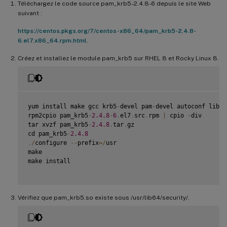
Téléchargez le code source pam_krb5-2.4.8-6 depuis le site Web
suivant :
https://centos.pkgs.org/7/centos-x86_64/pam_krb5-2.4.8-
6.el7.x86_64.rpm.html
.
Créez et installez le module pam_krb5 sur RHEL 8 et Rocky Linux 8.
yum install make gcc krb5
-
devel pam
-
devel autoconf libtoo
rpm2cpio pam_krb5
-
2.4
.8
-
6
.
el7
.
src
.
rpm 
|
 cpio 
-
div

tar xvzf pam_krb5
-
2.4
.8
.
tar
.
gz

cd pam_krb5
-
2.4
.8
.
/
configure 
--
prefix
=
/
usr

make

make install

Vérifiez que pam_krb5.so existe sous /usr/lib64/security/.