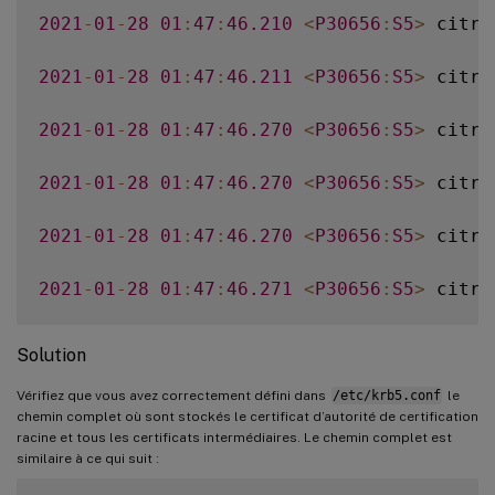
2021
-
01
-
28
01
:
47
:
46.210
<
P30656
:
S5
>
 citri
2021
-
01
-
28
01
:
47
:
46.211
<
P30656
:
S5
>
 citri
2021
-
01
-
28
01
:
47
:
46.270
<
P30656
:
S5
>
 citri
2021
-
01
-
28
01
:
47
:
46.270
<
P30656
:
S5
>
 citri
2021
-
01
-
28
01
:
47
:
46.270
<
P30656
:
S5
>
 citri
2021
-
01
-
28
01
:
47
:
46.271
<
P30656
:
S5
>
 citri
2021
-
01
-
28
01
:
47
:
46.271
<
P30656
:
S5
>
 citri
Solution
2021
-
01
-
28
01
:
47
:
46.271
<
P30656
:
S5
>
 citri
Vérifiez que vous avez correctement défini dans
/etc/krb5.conf
le
chemin complet où sont stockés le certificat d’autorité de certification
racine et tous les certificats intermédiaires. Le chemin complet est
2021
-
01
-
28
01
:
47
:
46.271
<
P30656
:
S5
>
 citri
similaire à ce qui suit :