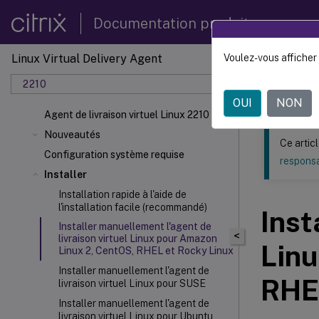
Documentation produit
Linux Virtual Delivery Agent
Voulez-vous afficher 
Ce contenu a 
2210
Agent d
OUI
NON
Agent de livraison virtuel Linux 2210
Nouveautés
Ce artic
Configuration système requise
responsa
Installer
Installation rapide à l'aide de
l'installation facile (recommandé)
Inst
Installer manuellement l'agent de
<
livraison virtuel Linux pour Amazon
Linu
Linux 2, CentOS, RHEL et Rocky Linux
Installer manuellement l'agent de
RHE
livraison virtuel Linux pour SUSE
Installer manuellement l'agent de
livraison virtuel Linux pour Ubuntu