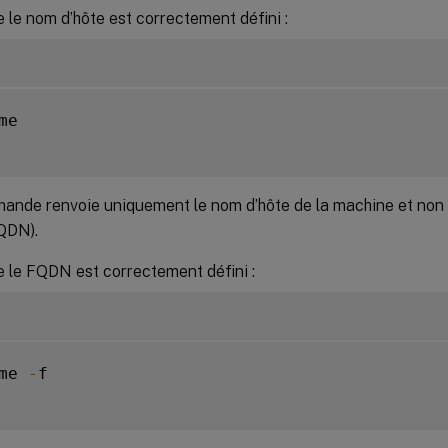
e le nom d’hôte est correctement défini :
me

ande renvoie uniquement le nom d’hôte de la machine et no
QDN).
e le FQDN est correctement défini :
me 
-
f
