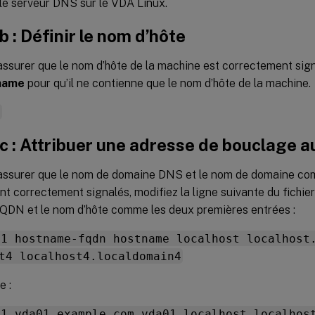
le serveur DNS sur le VDA Linux.
b : Définir le nom d’hôte
ssurer que le nom d’hôte de la machine est correctement signa
name
pour qu’il ne contienne que le nom d’hôte de la machine.
e
c : Attribuer une adresse de bouclage a
assurer que le nom de domaine DNS et le nom de domaine com
t correctement signalés, modifiez la ligne suivante du fichie
 FQDN et le nom d’hôte comme les deux premières entrées :
.1 hostname-fqdn hostname localhost localhost
t4 localhost4.localdomain4
e :
.1 vda01.example.com vda01 localhost localhos