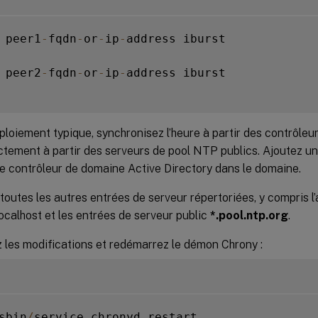
 peer1
-
fqdn
-
or
-
ip
-
address iburst

 peer2
-
fqdn
-
or
-
ip
-
address iburst

loiement typique, synchronisez l’heure à partir des contrôle
ctement à partir des serveurs de pool NTP publics. Ajoutez u
e contrôleur de domaine Active Directory dans le domaine.
outes les autres entrées de serveur répertoriées, y compris l
ocalhost et les entrées de serveur public
*.pool.ntp.org
.
 les modifications et redémarrez le démon Chrony :
sbin
/
service chronyd restart
