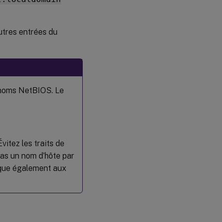
Exécuter
XDPing
tres entrées du
Étape
10 :
Exécuter
le Linux
VDA
Étape 11 :
 noms NetBIOS. Le
Créer le
catalogue
de
machines
dans
Citrix
Évitez les traits de
Virtual
as un nom d’hôte par
Apps ou
Citrix
lique également aux
Virtual
Desktops
™
Étape 12 :
Créer le