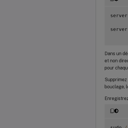
server
server
Dans un dép
et non dire
pour chaqu
Supprimez t
bouclage, l
Enregistrez
sudo 
/