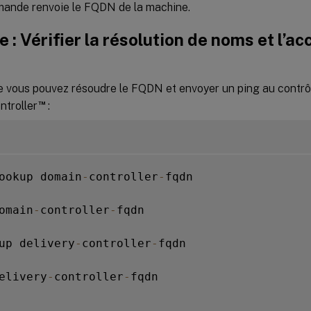
ande renvoie le FQDN de la machine.
e : Vérifier la résolution de noms et l’ac
e
ue vous pouvez résoudre le FQDN et envoyer un ping au contrô
™
ntroller
:
ookup domain
-
controller
-
fqdn

omain
-
controller
-
fqdn

up delivery
-
controller
-
fqdn

elivery
-
controller
-
fqdn
