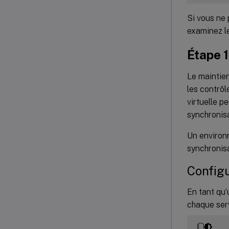
Si vous ne
examinez l
Étape 1
Le maintien
les contrô
virtuelle p
synchronisa
Un environ
synchronisa
Configu
En tant qu’
chaque serv