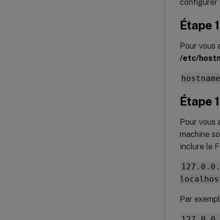
configurer 
Étape 1
Pour vous a
/etc/host
hostnam
Étape 1
Pour vous 
machine son
inclure le
127.0.0
localhos
Par exempl
127.0.0