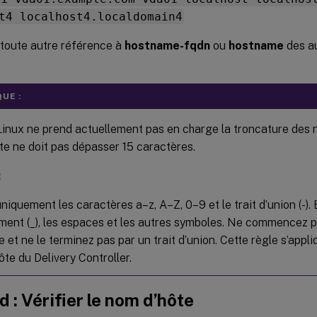
t4 localhost4.localdomain4
toute autre référence à
hostname-fqdn
ou
hostname
des au
UE :
inux ne prend actuellement pas en charge la troncature des
te ne doit pas dépasser 15 caractères.
:
uniquement les caractères a–z, A–Z, 0–9 et le trait d’union (-). 
ment (_), les espaces et les autres symboles. Ne commencez p
e et ne le terminez pas par un trait d’union. Cette règle s’app
te du Delivery Controller.
d : Vérifier le nom d’hôte