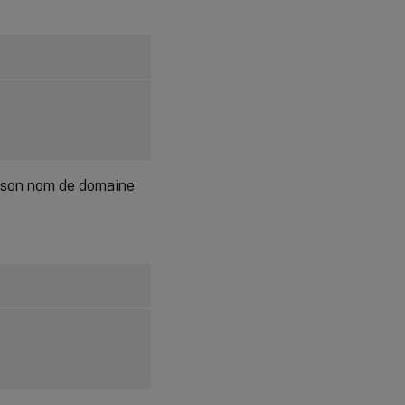
groupe de
mise à
disposition
dans Citrix
Virtual
™
Apps
ou
Citrix
Virtual
Desktops
n son nom de domaine