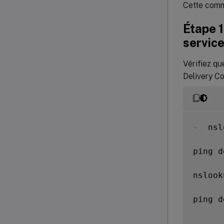
Cette comm
Étape 1
servic
Vérifiez q
Delivery Co
-
  nsl
ping d
nslook
ping d