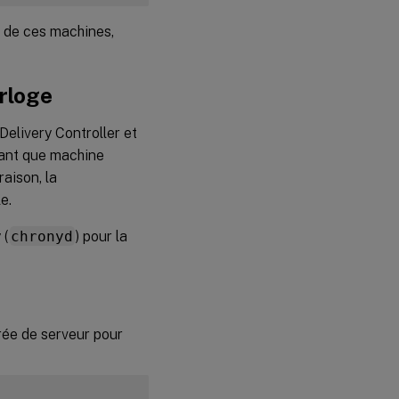
e de ces machines,
orloge
Delivery Controller et
tant que machine
aison, la
e.
 (
chronyd
) pour la
rée de serveur pour