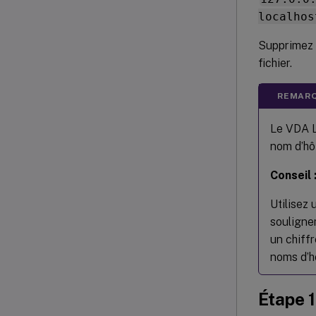
localhos
Supprimez 
fichier.
REMARQ
Le VDA L
nom d’hô
Conseil 
Utilisez 
souligne
un chiffr
noms d’hô
Étape 1