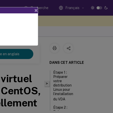
Recherche
Français
×
ez votre avis ici
re en anglais
DANS CET ARTICLE
Étape 1 :
 virtuel
Préparer
votre
>
distribution
 CentOS,
Linux pour
l’installation
llement
du VDA
Étape 2 :
Préparer