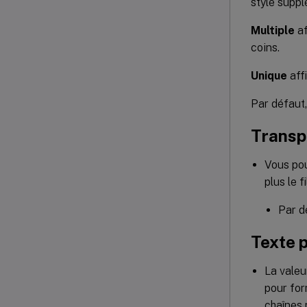
style suppl
Multiple
af
coins.
Unique
affi
Par défaut,
Transp
Vous pou
plus le 
Par dé
Texte p
La valeu
pour for
chaînes 