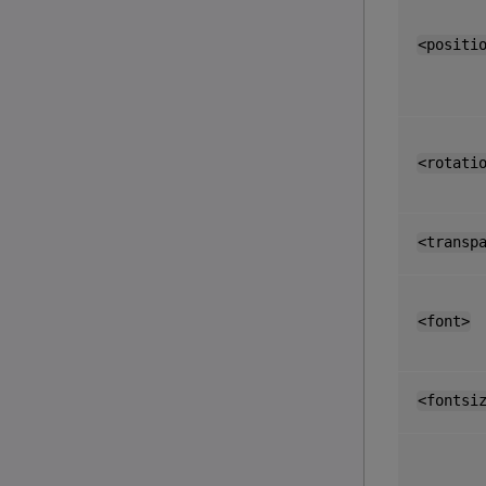
<positi
<rotati
<transp
<font>
<fontsi