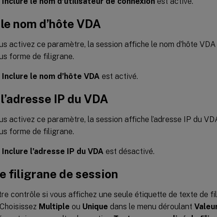
,
Inclure le nom d’utilisateur de connexion
est activé.
 le nom d’hôte VDA
s activez ce paramètre, la session affiche le nom d’hôte VDA
us forme de filigrane.
,
Inclure le nom d’hôte VDA
est activé.
 l’adresse IP du VDA
s activez ce paramètre, la session affiche l’adresse IP du VD
us forme de filigrane.
,
Inclure l’adresse IP du VDA
est désactivé.
e filigrane de session
e contrôle si vous affichez une seule étiquette de texte de fi
 Choisissez
Multiple
ou
Unique
dans le menu déroulant
Valeu