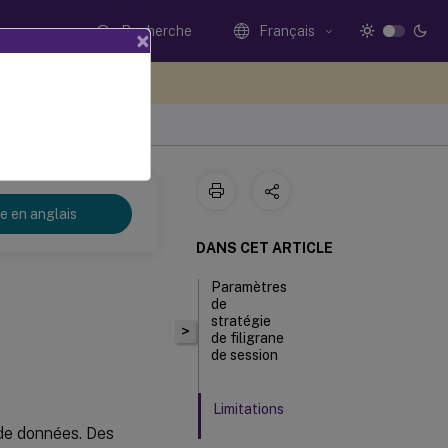
Recherche
Français
×
ez votre avis ici
re en anglais
DANS CET ARTICLE
Paramètres
de
stratégie
>
de filigrane
de session
Limitations
l de données. Des