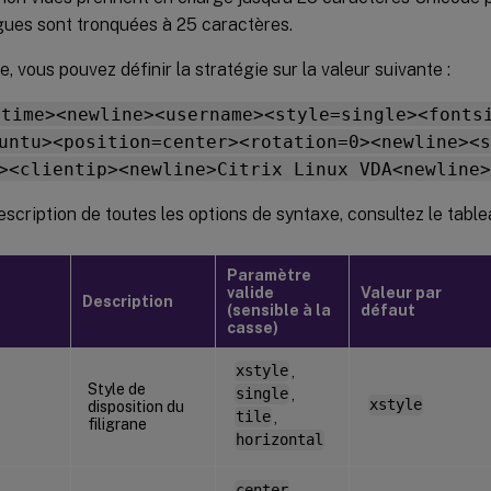
gues sont tronquées à 25 caractères.
, vous pouvez définir la stratégie sur la valeur suivante :
<time><newline><username><style=single><fonts
untu><position=center><rotation=0><newline><s
><clientip><newline>Citrix Linux VDA<newline>
scription de toutes les options de syntaxe, consultez le table
Paramètre
valide
Valeur par
Description
(sensible à la
défaut
casse)
xstyle
,
Style de
single
,
xstyle
disposition du
tile
,
filigrane
horizontal
center
,