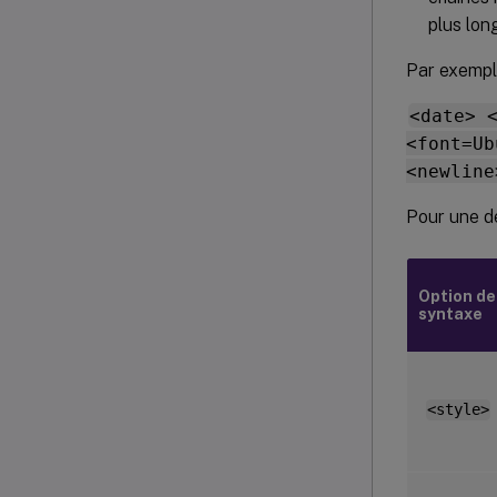
plus lon
Par exemple
<date> 
<font=Ub
<newline
Pour une de
Option de
syntaxe
<style>