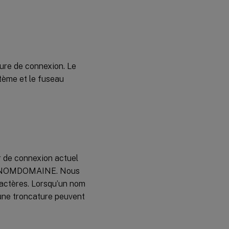
eure de connexion. Le
stème et le fuseau
ur de connexion actuel
UR@NOMDOMAINE. Nous
actères. Lorsqu’un nom
u une troncature peuvent