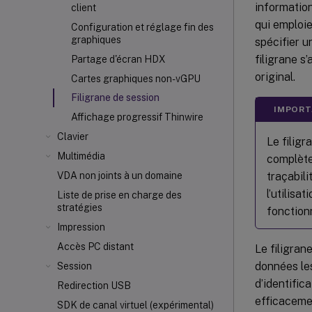
information
client
qui emploi
Configuration et réglage fin des
graphiques
spécifier u
filigrane s
Partage d'écran HDX
original.
Cartes graphiques non-vGPU
Filigrane de session
IMPORT
Affichage progressif Thinwire
Clavier
Le filigr
Multimédia
complète
traçabil
VDA non joints à un domaine
l’utilis
Liste de prise en charge des
stratégies
fonctionn
Impression
Accès PC distant
Le filigran
données les
Session
d’identific
Redirection USB
efficacemen
SDK de canal virtuel (expérimental)