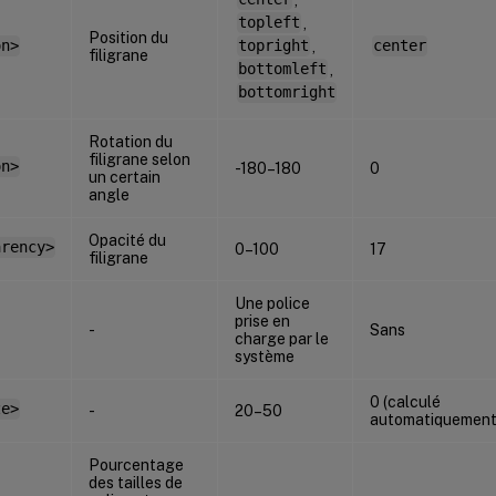
topleft
,
Position du
on>
topright
,
center
filigrane
bottomleft
,
bottomright
Rotation du
filigrane selon
on>
-180–180
0
un certain
angle
Opacité du
arency>
0–100
17
filigrane
Une police
prise en
-
Sans
charge par le
système
0 (calculé
ze>
-
20–50
automatiquement
Pourcentage
des tailles de