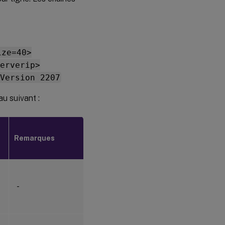
ize=40>
erverip>
Version 2207
au suivant :
Remarques
-