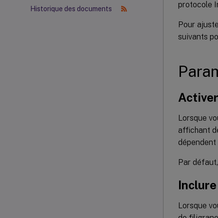
protocole I
Historique des documents
Pour ajuste
suivants po
Param
Activer
Lorsque vou
affichant d
dépendent d
Par défaut,
Inclure
Lorsque vou
de filigrane