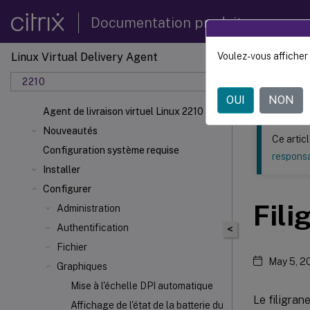
Documentation produit
Linux Virtual Delivery Agent
Voulez-vous afficher 
Ce contenu a 
2210
Agent d
OUI
NON
Agent de livraison virtuel Linux 2210
Nouveautés
Ce artic
Configuration système requise
responsa
Installer
Configurer
Fili
Administration
Authentification
<
Fichier
May 5, 2
Graphiques
Mise à l'échelle DPI automatique
Le filigran
Affichage de l'état de la batterie du