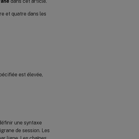
rane
dans cet article.
re et quatre dans les
pécifiée est élevée,
définir une syntaxe
ligrane de session. Les
ar ligne. Les chaînes