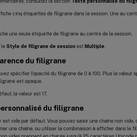
émentaires, consultez la section
Texte personnalisé du filig
fiche cinq étiquettes de filigrane dans la session. Une au cent
che une seule étiquette de filigrane au centre de la session.
 le
Style de filigrane de session
est
Multiple
.
arence du filigrane
vez spécifier l’opacité du filigrane de 0 à 100. Plus la valeur s
filigrane est opaque.
faut, la valeur est 17.
ersonnalisé du filigrane
r est vide par défaut. Vous pouvez saisir une chaîne non vide, 
mer une chaîne, ou utiliser la combinaison à afficher dans le fi
non vides prennent en charge jusqu’à 25 caractères Unicode p