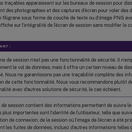
s traçables apparaissent sur les bureaux de session pour diss
ent des photographies et des captures d’écran pour voler des
n filigrane sous forme de couche de texte ou d’image PNG ave
’affiche sur l’intégralité de l’écran de session sans modifier l
ANT :
ane de session n’est pas une fonctionnalité de sécurité. Il n’e
ment le vol de données, mais il offre un certain niveau de dis
ité. Nous ne garantissons pas une traçabilité complète des inf
ation de cette fonctionnalité. Nous vous recommandons plutôt 
alité avec d’autres solutions de sécurité, le cas échéant.
e de session contient des informations permettant de suivre le
 plus importantes sont l’identité de l’utilisateur, telle que sui
ation de connexion, de la session où l’image de l’écran a été pri
t les fuites de données, incluez d’autres informations telles 