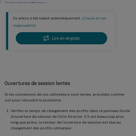
Suppression de profils locaux
Suppression des profils mis en cache verrouillés
Ce article a été traduit automatiquement.
(Clause de non
Identification de l’emplacement de stockage des profils
responsabilité)
Vérification des serveurs
Lire en anglais
Restauration
Lorsque Profile Management est exécuté sur VMware, de multiples profils sont créés
Durées d’ouverture de session longues avec Novell eDirectory
Résoudre les problèmes courants
Dossiers exclus dans le magasin de l’utilisateur
Informations manquantes dans le fichier journal
Ouvertures de session lentes
Paramètres d’objet de stratégie de groupe inopérants
Les utilisateurs reçoivent des nouveaux profils ou des profils temporaires
Si les connexions de vos utilisateurs sont lentes, procédez comme
suit pour résoudre le problème :
Les données de profil sont perdues lorsque des sessions Citrix Virtual Desktops ne
répondent plus
Vérifiez le temps de chargement des profils dans le panneau Durée
Les utilisateurs ne peuvent pas ouvrir de session (ID d’événement : 1000, Source : Userenv)
d’ouverture de session de Citrix Director. S’il est beaucoup plus
long que prévu, la lenteur de l’ouverture de session est due au
chargement des profils utilisateur.
Impression