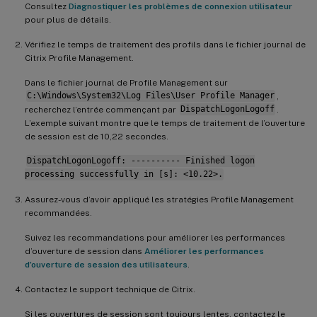
Problèmes avec les paramètres applicatifs sur des plates-formes multiples
Consultez
Diagnostiquer les problèmes de connexion utilisateur
pour plus de détails.
Profils appartenant à des comptes inconnus
Vérifiez le temps de traitement des profils dans le fichier journal de
Citrix Profile Management.
Dans le fichier journal de Profile Management sur
C:\Windows\System32\Log Files\User Profile Manager
,
recherchez l’entrée commençant par
DispatchLogonLogoff
.
L’exemple suivant montre que le temps de traitement de l’ouverture
de session est de 10,22 secondes.
DispatchLogonLogoff: ---------- Finished logon
processing successfully in [s]: <10.22>.
Assurez-vous d’avoir appliqué les stratégies Profile Management
recommandées.
Suivez les recommandations pour améliorer les performances
d’ouverture de session dans
Améliorer les performances
d’ouverture de session des utilisateurs
.
Contactez le support technique de Citrix.
Si les ouvertures de session sont toujours lentes, contactez le