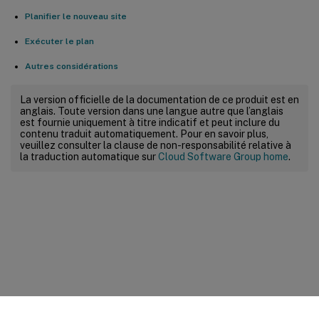
Planifier le nouveau site
Exécuter le plan
Autres considérations
La version officielle de la documentation de ce produit est en
anglais. Toute version dans une langue autre que l’anglais
est fournie uniquement à titre indicatif et peut inclure du
contenu traduit automatiquement. Pour en savoir plus,
veuillez consulter la clause de non-responsabilité relative à
la traduction automatique sur
Cloud Software Group home
.