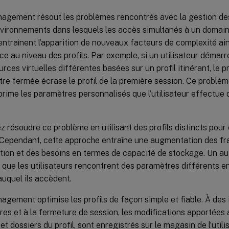
agement résout les problèmes rencontrés avec la gestion des 
nvironnements dans lesquels les accès simultanés à un domai
 entraînent l’apparition de nouveaux facteurs de complexité a
e au niveau des profils. Par exemple, si un utilisateur démarr
rces virtuelles différentes basées sur un profil itinérant, le pr
tre fermée écrase le profil de la première session. Ce problème
prime les paramètres personnalisés que l’utilisateur effectue 
 résoudre ce problème en utilisant des profils distincts pour
Cependant, cette approche entraîne une augmentation des frai
ation et des besoins en termes de capacité de stockage. Un au
t que les utilisateurs rencontrent des paramètres différents en
uquel ils accèdent.
agement optimise les profils de façon simple et fiable. À des 
res et à la fermeture de session, les modifications apportées a
s et dossiers du profil, sont enregistrés sur le magasin de l’uti