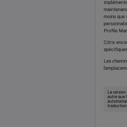
implémenter
maintenanc
moins que v
personnalis
Profile Ma
Citrix enco
spécifiques
Les chemin
l’emplacem
La version
autre que l
automatiqu
traduction