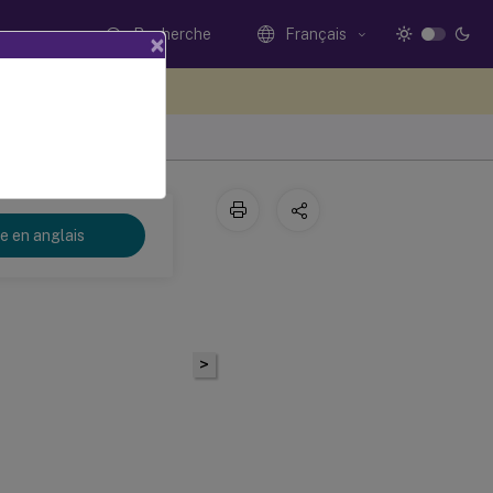
Recherche
Français
×
ez votre avis ici
re en anglais
>