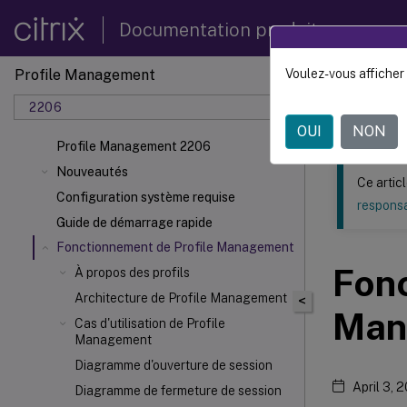
Documentation produit
Profile Management
Voulez-vous afficher 
Ce contenu a 
2206
Profil
OUI
NON
Profile Management 2206
Nouveautés
Ce artic
Configuration système requise
responsa
Guide de démarrage rapide
Fonctionnement de Profile Management
Fonc
À propos des profils
Architecture de Profile Management
<
Man
Cas d'utilisation de Profile
Management
Diagramme d'ouverture de session
April 3, 
Diagramme de fermeture de session