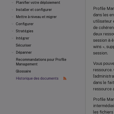
Planifier votre déploiement
Profile Man
Installer et configurer
dans les e
Mettre à niveau et migrer
utilisateur
Configurer
de cohérenc
Stratégies
deux ressou
Intégrer
session à ê
Sécuriser
wins », sup
Dépanner
session.
Recommandations pour Profile
Vous pouvez
Management
ressource. 
Glossaire
l’administr
Historique des documents
dans le fai
ressource a
Profile Man
intermédiai
les fichier