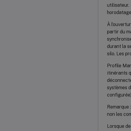
utilisateur
horodatage 
À l’ouvertu
partir du m
synchronisé
durant la s
silo. Les p
Profile Ma
itinérants 
déconnectés
systèmes d’
configurée)
Remarque : 
non les co
Lorsque des