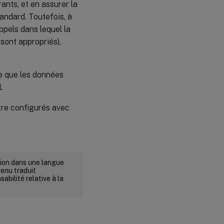
rants, et en assurer la
ndard. Toutefois, à
ppels dans lequel la
 sont appropriés),
ce que les données
.
tre configurés avec
rsion dans une langue
tenu traduit
abilité relative à la