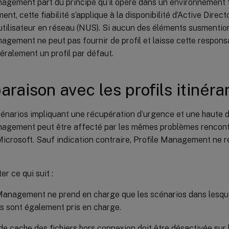
agement part du principe qu’il opère dans un environnement f
nt, cette fiabilité s’applique à la disponibilité d’Active Direct
tilisateur en réseau (NUS). Si aucun des éléments susmention
agement ne peut pas fournir de profil et laisse cette respons
éralement un profil par défaut.
raison avec les profils itinéra
énarios impliquant une récupération d’urgence et une haute dis
nagement peut être affecté par les mêmes problèmes rencontré
Microsoft. Sauf indication contraire, Profile Management ne r
er ce qui suit :
Management ne prend en charge que les scénarios dans lesquel
ts sont également pris en charge.
 de cache des fichiers hors connexion doit être désactivée sur 