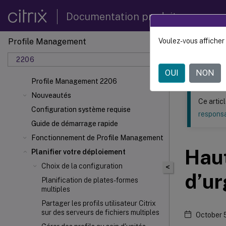
Documentation produit
Profile Management
Voulez-vous afficher 
Ce contenu a 
2206
Profil
OUI
NON
Profile Management 2206
Nouveautés
Ce artic
Configuration système requise
responsa
Guide de démarrage rapide
Fonctionnement de Profile Management
Haut
Planifier votre déploiement
Choix de la configuration
<
d’u
Planification de plates-formes
multiples
Partager les profils utilisateur Citrix
sur des serveurs de fichiers multiples
October 