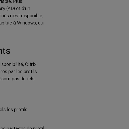
iable. Plus
ory (AD) et d’un
nés n’est disponible,
abilité à Windows, qui
nts
ponibilité, Citrix
s par les profils
ésout pas de tels
s les profils
les partages de profil