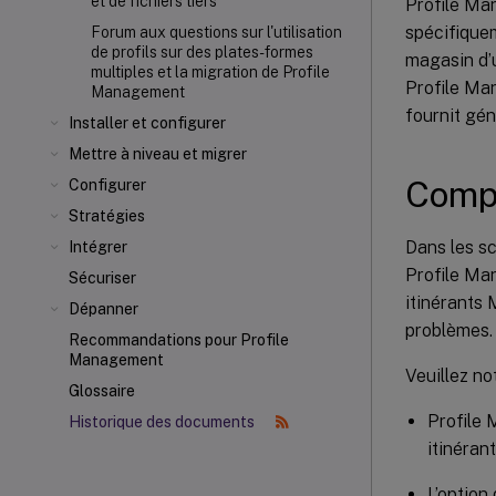
et de fichiers tiers
Profile Man
spécifiqueme
Forum aux questions sur l'utilisation
de profils sur des plates-formes
magasin d’u
multiples et la migration de Profile
Profile Man
Management
fournit gén
Installer et configurer
Mettre à niveau et migrer
Compa
Configurer
Stratégies
Dans les sc
Intégrer
Profile Ma
Sécuriser
itinérants 
Dépanner
problèmes.
Recommandations pour Profile
Management
Veuillez not
Glossaire
Profile 
Historique des documents
itinéran
L’option