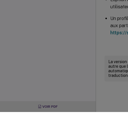
utilisat
Un profi
aux part
https:/
La version
autre que l
automatiqu
traduction
VOIR PDF