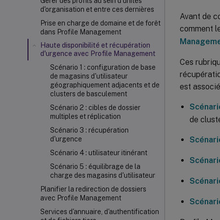
Gérer des profils au sein d'unités
d'organisation et entre ces dernières
Avant de co
Prise en charge de domaine et de forêt
comment le
dans Profile Management
Manageme
Haute disponibilité et récupération
d'urgence avec Profile Management
Ces rubriqu
Scénario 1 : configuration de base
récupératio
de magasins d'utilisateur
géographiquement adjacents et de
est associé
clusters de basculement
Scénario
Scénario 2 : cibles de dossier
multiples et réplication
de clust
Scénario 3 : récupération
Scénario
d'urgence
Scénario 4 : utilisateur itinérant
Scénario
Scénario 5 : équilibrage de la
charge des magasins d'utilisateur
Scénario
Planifier la redirection de dossiers
avec Profile Management
Scénario
Services d'annuaire, d'authentification