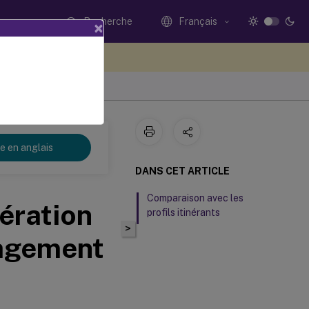
Recherche
Français
×
ez votre avis ici
re en anglais
DANS CET ARTICLE
Comparaison avec les
pération
profils itinérants
>
nagement