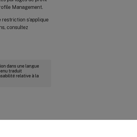
 Profile Management.
 restriction s’applique
ns, consultez
rsion dans une langue
tenu traduit
abilité relative à la