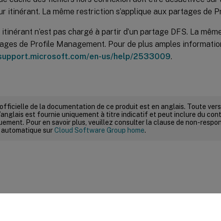
eur itinérant. La même restriction s’applique aux partages de
l itinérant n’est pas chargé à partir d’un partage DFS. La même
ages de Profile Management. Pour de plus amples informatio
/support.microsoft.com/en-us/help/2533009
.
 officielle de la documentation de ce produit est en anglais. Toute ve
’anglais est fournie uniquement à titre indicatif et peut inclure du con
ement. Pour en savoir plus, veuillez consulter la clause de non-respons
 automatique sur
Cloud Software Group home
.