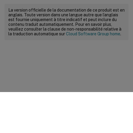
La version officielle de la documentation de ce produit est en
anglais. Toute version dans une langue autre que l’anglais
est fournie uniquement à titre indicatif et peut inclure du
contenu traduit automatiquement. Pour en savoir plus,
veuillez consulter la clause de non-responsabilité relative à
la traduction automatique sur
Cloud Software Group home
.
Commentaires sur le site
Vos préférences de confidentialité
Confidentialité et
conditions légales
Préférences de cookies
docs.cloud.com