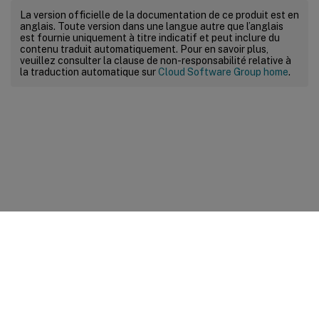
La version officielle de la documentation de ce produit est en
anglais. Toute version dans une langue autre que l’anglais
est fournie uniquement à titre indicatif et peut inclure du
contenu traduit automatiquement. Pour en savoir plus,
veuillez consulter la clause de non-responsabilité relative à
la traduction automatique sur
Cloud Software Group home
.
Commentaires sur le site
Vos préférences de confidentialité
Confidentialité et
conditions légales
Préférences de cookies
docs.cloud.com