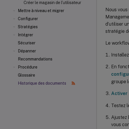
Créer le magasin de l'utilisateur
Nous vous 
Mettre à niveau et migrer
Management
Configurer
d’utiliser 
Stratégies
stratégie 
Intégrer
Le workflow
Sécuriser
Dépanner
Installe
Recommandations
En fonct
Procédure
configu
Glossaire
groupe l
Historique des documents
Activer
Testez l
Ajustez 
vous con