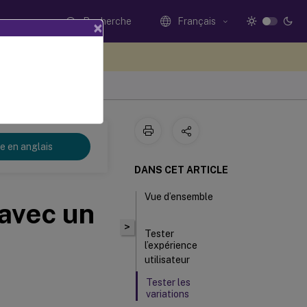
Recherche
Français
×
ez votre avis ici
re en anglais
DANS CET ARTICLE
Vue d’ensemble
avec un
>
Tester
l’expérience
utilisateur
Tester les
variations
rencontrées