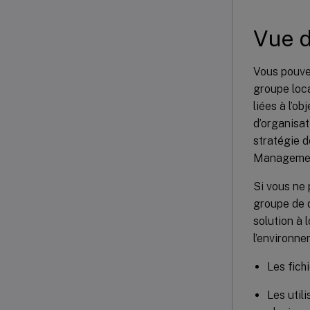
Vue 
Vous pouvez
groupe loca
liées à l’o
d’organisat
stratégie d
Management 
Si vous ne 
groupe de 
solution à 
l’environne
Les fich
Les util