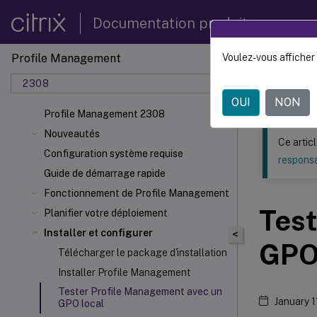
Documentation produit
Profile Management
Voulez-vous afficher 
Ce contenu a 
2308
Profil
OUI
NON
Profile Management 2308
Nouveautés
Ce artic
Configuration système requise
responsa
Guide de démarrage rapide
Fonctionnement de Profile Management
Test
Planifier votre déploiement
Installer et configurer
<
GPO
Télécharger le package d'installation
Installer Profile Management
Tester Profile Management avec un
January 1
GPO local