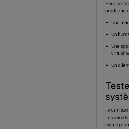
Pour ce fai
production 
Une mach
Un burea
Une appl
virtuelle
Un clien
Teste
systè
Les utilisa
Les variati
même profil