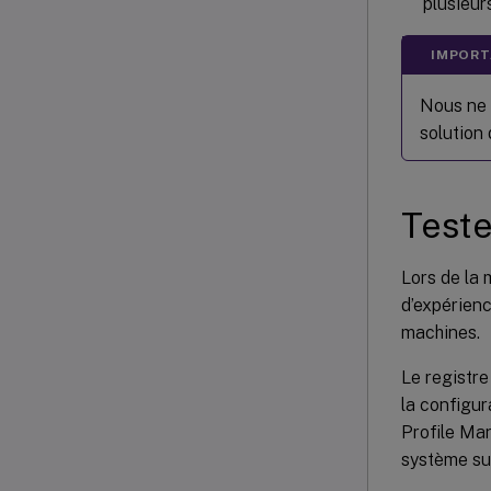
plusieur
IMPORT
Nous ne 
solution 
Teste
Lors de la 
d’expérienc
machines.
Le registre
la configur
Profile Man
système sur