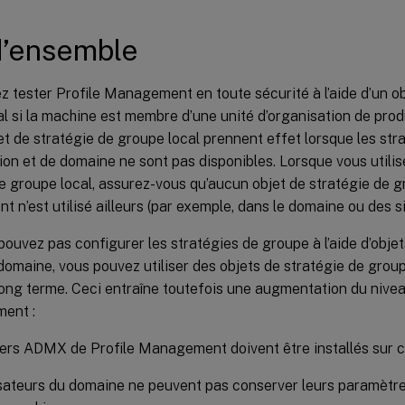
d’ensemble
 tester Profile Management en toute sécurité à l’aide d’un ob
l si la machine est membre d’une unité d’organisation de prod
bjet de stratégie de groupe local prennent effet lorsque les str
ion et de domaine ne sont pas disponibles. Lorsque vous utilis
e groupe local, assurez-vous qu’aucun objet de stratégie de g
n’est utilisé ailleurs (par exemple, dans le domaine ou des si
pouvez pas configurer les stratégies de groupe à l’aide d’obje
domaine, vous pouvez utiliser des objets de stratégie de gro
long terme. Ceci entraîne toutefois une augmentation du nive
ment :
iers ADMX de Profile Management doivent être installés sur 
isateurs du domaine ne peuvent pas conserver leurs paramètre