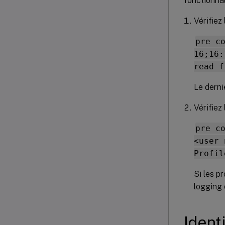
fonctionnal
Vérifiez
pre c
16;16:
read f
Le derni
Vérifiez
pre c
<user 
Profil
Si les p
logging 
Ident