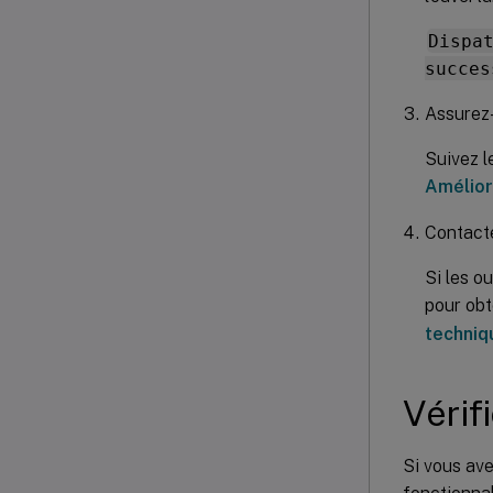
Dispa
succes
Assurez-
Suivez l
Amélior
Contacte
Si les o
pour obt
techniqu
Vérif
Si vous ave