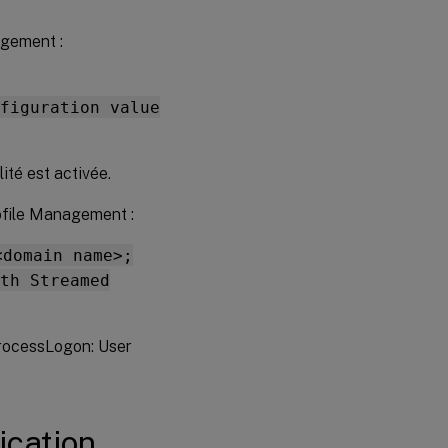
profils sont
créés
agement :
Durées
d’ouverture
de session
figuration value
longues
avec
Novell
eDirectory
ité est activée.
Profile Management :
Dossiers
exclus
<domain name>;
dans le
magasin
th Streamed
de
l’utilisateur
 ProcessLogon: User
Informations
manquantes
dans le
fichier
journal
ication