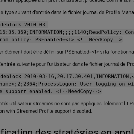
ité est appliquée à un profil utilisateur, procédez comme suit :
 le type suivant d’entrée dans le fichier journal de Profile Man
odeblock 2010-03-
16:35.369;INFORMATION;;;;1140;ReadPolicy: Con
rom policy: PSEnabled=<1> <!--NeedCopy-->
er élément doit être défini sur PSEnabled=<1> si la fonctionnal
 l’entrée suivante pour l’utilisateur dans le fichier journal de 
odeblock 2010-03-16;20:17:30.401;INFORMATION;
name>;2;2364;ProcessLogon: User logging on wi
e support enabled. <!--NeedCopy-->
rofils utilisateur streamés ne sont pas appliqués, l’élément lit
on with Streamed Profile support disabled.
ification des stratégies en appl