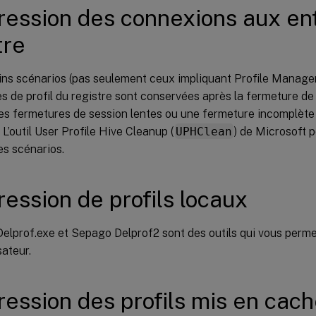
ession des connexions aux en
tre
ins scénarios (pas seulement ceux impliquant Profile Manage
 de profil du registre sont conservées après la fermeture de
des fermetures de session lentes ou une fermeture incomplète
r. L’outil User Profile Hive Cleanup (
UPHClean
) de Microsoft 
es scénarios.
ession de profils locaux
Delprof.exe et Sepago Delprof2 sont des outils qui vous perm
sateur.
ession des profils mis en cac