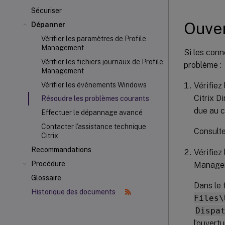
Sécuriser
Ouver
Dépanner
Vérifier les paramètres de Profile
Management
Si les conn
Vérifier les fichiers journaux de Profile
problème :
Management
Vérifiez
Vérifier les événements Windows
Citrix D
Résoudre les problèmes courants
due au c
Effectuer le dépannage avancé
Contacter l'assistance technique
Consult
Citrix
Recommandations
Vérifiez 
Procédure
Manage
Glossaire
Dans le 
Historique des documents
Files\
Dispa
l’ouvert