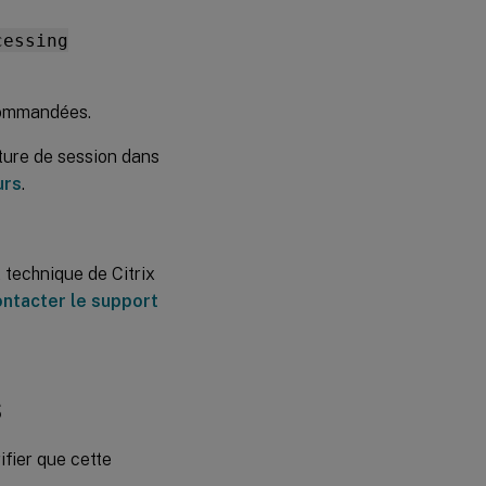
des profils
mis en
cessing
cache
verrouillés
commandées.
Identification
de
ture de session dans
l’emplacement
de stockage
urs
.
des profils
Vérification
des
serveurs
 technique de Citrix
ntacter le support
Restauration
Lorsque
s
Profile
Management
est exécuté
ifier que cette
sur VMware,
de multiples