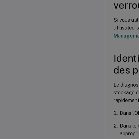
verro
Si vous uti
utilisateur
Manageme
Ident
des p
Le diagnost
stockage de
rapidement 
Dans l’O
Dans le 
appropri