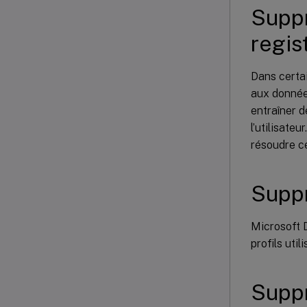
Suppr
regis
Dans certa
aux données
entraîner 
l’utilisateu
résoudre c
Suppr
Microsoft 
profils utili
Suppr