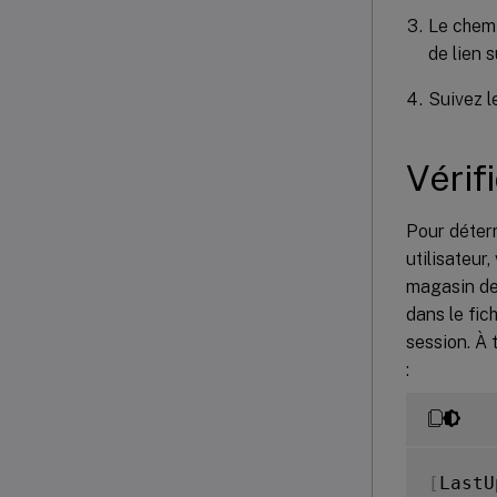
Le chemi
de lien s
Suivez le
Vérif
Pour déterm
utilisateur,
magasin de 
dans le fic
session. À 
:
[
LastU