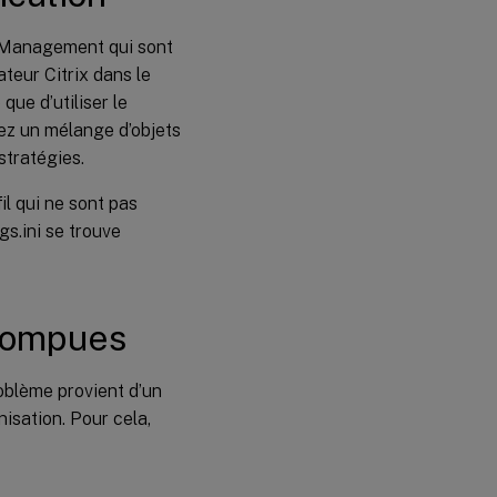
Paramètres
d’objet de
le Management qui sont
stratégie
ateur Citrix dans le
de groupe
inopérants
que d’utiliser le
sez un mélange d’objets
Les
stratégies.
utilisateurs
reçoivent
il qui ne sont pas
des
nouveaux
gs.ini se trouve
profils ou
des profils
temporaires
rrompues
Les
données
de profil
roblème provient d’un
sont
nisation. Pour cela,
perdues
lorsque
des
sessions
de