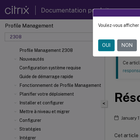
Documentation produit
Profile Management
Voulez-vous afficher 
Ce contenu a 
2308
Profil
OUI
NON
Profile Management 2308
Nouveautés
Ce artic
Configuration système requise
responsa
Guide de démarrage rapide
Fonctionnement de Profile Management
Rés
Planifier votre déploiement
Installer et configurer
<
Mettre à niveau et migrer
January 1
Configurer
Stratégies
Cet articl
Intégrer