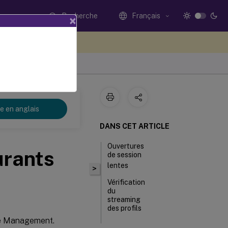
Recherche
Français
×
ez votre avis ici
re en anglais
DANS CET ARTICLE
Ouvertures
urants
de session
lentes
>
Vérification
du
streaming
des profils
le Management.