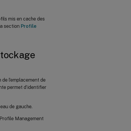
multiples
Profils
ofils mis en cache des
appartenant
la section
Profile
à des
comptes
inconnus
stockage
on de l’emplacement de
nte permet d’identifier
neau de gauche.
x Profile Management