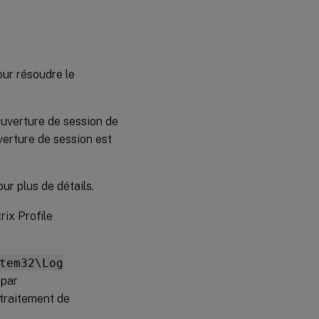
Identification
des
stratégies en
application
our résoudre le
Exclusion
des
données de
ouverture de session de
profil
corrompues
uverture de session est
Suppression
des
ur plus de détails.
connexions
aux entrées
rix Profile
de registre
Suppression
tem32\Log
de profils
 par
locaux
 traitement de
Suppression