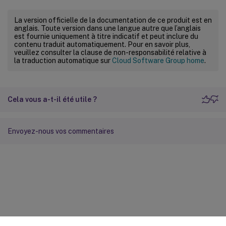
La version officielle de la documentation de ce produit est en
anglais. Toute version dans une langue autre que l’anglais
est fournie uniquement à titre indicatif et peut inclure du
contenu traduit automatiquement. Pour en savoir plus,
veuillez consulter la clause de non-responsabilité relative à
la traduction automatique sur
Cloud Software Group home
.
Cela vous a-t-il été utile ?
Envoyez-nous vos commentaires