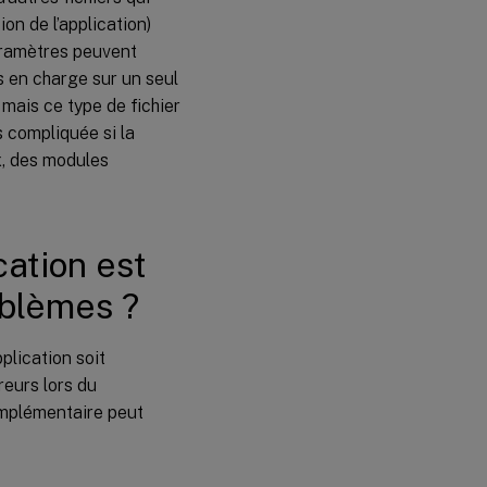
créer ?
n de l’application)
aramètres peuvent
s en charge sur un seul
 mais ce type de fichier
s compliquée si la
x, des modules
ation est
oblèmes ?
plication soit
eurs lors du
omplémentaire peut