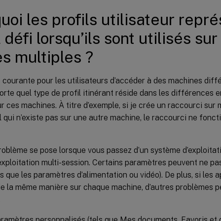
uoi les profils utilisateur repré
 défi lorsqu’ils sont utilisés su
s multiples ?
e courante pour les utilisateurs d’accéder à des machines diffé
porte quel type de profil itinérant réside dans les différences 
r ces machines. À titre d’exemple, si je crée un raccourci sur
al qui n’existe pas sur une autre machine, le raccourci ne fonc
oblème se pose lorsque vous passez d’un système d’exploitat
xploitation multi-session. Certains paramètres peuvent ne pas 
ls que les paramètres d’alimentation ou vidéo). De plus, si les 
de la même manière sur chaque machine, d’autres problèmes pe
.
ramètres personnalisés (tels que Mes documents, Favoris et d’