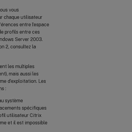
nous vous
r chaque utilisateur
férences entre l’espace
 profils entre ces
indows Server 2003.
on 2, consultez la
nt les multiples
nt), mais aussi les
me d’exploitation. Les
s :
 au système
placements spécifiques
il utilisateur Citrix
me et il est impossible