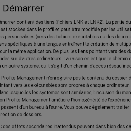
 Démarrer
arrer contient des liens (fichiers LNK et LNK2). La partie d
r est stockée dans le profil et peut être modifiée par les utilisat
ns personnalisés (vers des fichiers exécutables ou des docume
liens spécifiques à une langue entraînent la création de multi
ur la même application. De plus, les liens pointant vers des
lides sur d’autres ordinateurs. La raison en est que le chemi
 à un autre système, ou il s’agit d’un chemin d’accès réseau ina
, Profile Management n’enregistre pas le contenu du dossier
ointant vers les exécutables sont propres à chaque ordinateur.
dans lesquelles les systèmes sont similaires, l’inclusion du m
ion Profile Management améliore l’homogénéité de l’expérienc
s passent d’un bureau à l’autre. Vous pouvez également traite
irection de dossiers.
:
des effets secondaires inattendus peuvent dans bien des ca