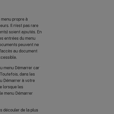
u menu propre à
eurs. Il n’est pas rare
nts) soient ajoutés. En
ples entrées du menu
 documents peuvent ne
n d’accès au document
ccessible.
 du menu Démarrer car
 Toutefois, dans les
enu Démarrer à votre
e lorsque les
r le menu Démarrer
s découler de la plus