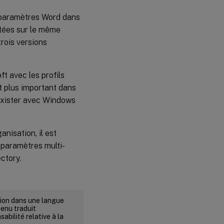
s paramètres Word dans
utées sur le même
trois versions
t avec les profils
ant plus important dans
exister avec Windows
nisation, il est
s paramètres multi-
ctory.
rsion dans une langue
tenu traduit
abilité relative à la