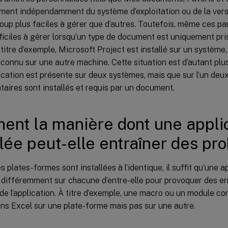
ent indépendamment du système d’exploitation ou de la versio
oup plus faciles à gérer que d’autres. Toutefois, même ces p
fficiles à gérer lorsqu’un type de document est uniquement pri
titre d’exemple, Microsoft Project est installé sur un système,
econnu sur une autre machine. Cette situation est d’autant plu
cation est présente sur deux systèmes, mais que sur l’un deu
aires sont installés et requis par un document.
nt la manière dont une applic
llée peut-elle entraîner des pr
 plates-formes sont installées à l’identique, il suffit qu’une ap
 différemment sur chacune d’entre-elle pour provoquer des err
e l’application. À titre d’exemple, une macro ou un module c
ans Excel sur une plate-forme mais pas sur une autre.