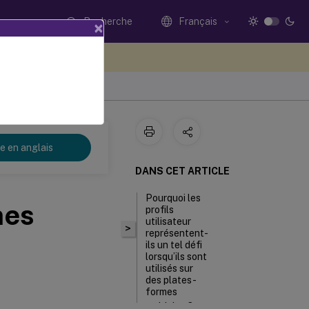
Recherche
Français
×
ez votre avis ici
re en anglais
DANS CET ARTICLE
Pourquoi les
mes
profils
utilisateur
>
représentent-
ils un tel défi
lorsqu’ils sont
utilisés sur
des plates-
formes
multiples ?