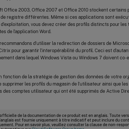
t Office 2003, Office 2007 et Office 2010 stockent certain
 de registre différentes. Même si ces applications sont exéc
d’exploitation, vous devez créer des profils distincts pour les 
tes de l’application Word.
ecommandons d’utiliser la redirection de dossiers de Microsof
Citrix pour garantir l’interopérabilité du profil. Ceci est d’aut
nement dans lequel Windows Vista ou Windows 7 doivent co-
 fonction de la stratégie de gestion des données de votre orga
e supprimer les profils du magasin de l’utilisateur ainsi que le
 des comptes utilisateur qui ont été supprimés de Active Dire
 officielle de la documentation de ce produit est en anglais. Toute ve
’anglais est fournie uniquement à titre indicatif et peut inclure du con
ement. Pour en savoir plus, veuillez consulter la clause de non-respons