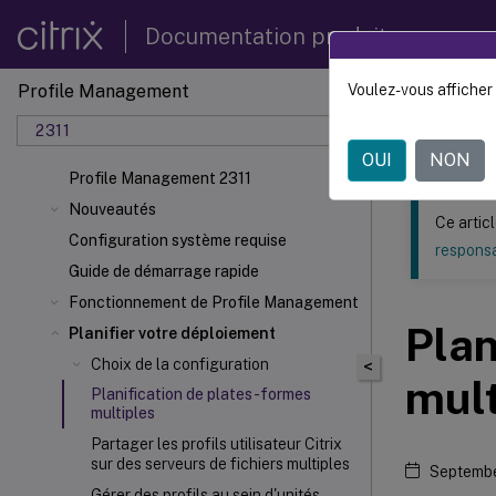
Documentation produit
Profile Management
Voulez-vous afficher 
Ce contenu a 
2311
Profil
OUI
NON
Profile Management 2311
Nouveautés
Ce artic
Configuration système requise
responsa
Guide de démarrage rapide
Fonctionnement de Profile Management
Plan
Planifier votre déploiement
Choix de la configuration
<
mult
Planification de plates-formes
multiples
Partager les profils utilisateur Citrix
sur des serveurs de fichiers multiples
Septembe
Gérer des profils au sein d'unités