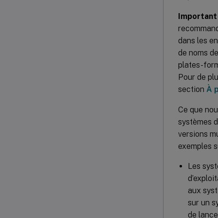
Important 
recommandon
dans les e
de noms de
plates-for
Pour de plu
section
À 
Ce que nous
systèmes d’
versions mu
exemples su
Les syst
d’exploi
aux systè
sur un s
de lancer