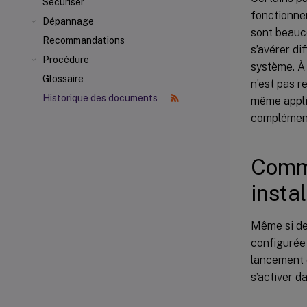
Sécuriser
fonctionnem
Dépannage
sont beauc
Recommandations
s’avérer di
Procédure
système. À 
Glossaire
n’est pas r
Historique des documents
même appli
complément
Comme
insta
Même si des
configurée
lancement d
s’activer d