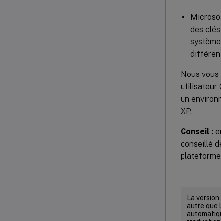
Microsof
des clés
système 
différen
Nous vous r
utilisateur 
un environ
XP.
Conseil :
en
conseillé d
plateformes
La version
autre que l
automatiqu