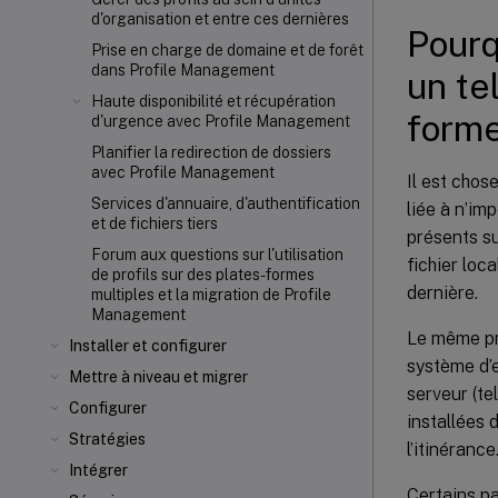
d'organisation et entre ces dernières
Pourq
Prise en charge de domaine et de forêt
dans Profile Management
un tel
Haute disponibilité et récupération
forme
d'urgence avec Profile Management
Planifier la redirection de dossiers
avec Profile Management
Il est chos
Services d'annuaire, d'authentification
liée à n’im
et de fichiers tiers
présents su
Forum aux questions sur l'utilisation
fichier loc
de profils sur des plates-formes
dernière.
multiples et la migration de Profile
Management
Le même pr
Installer et configurer
système d’e
Mettre à niveau et migrer
serveur (te
Configurer
installées 
Stratégies
l’itinérance
Intégrer
Certains pa