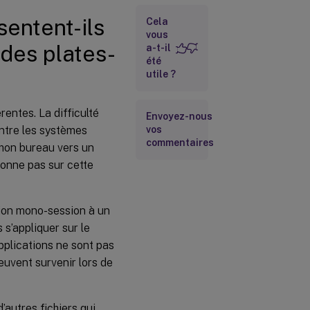
sentent-ils
Comment
Cela
la manière
vous
dont une
r des plates-
a-t-il
application
été
est
utile ?
installée
peut-elle
entraîner
rentes. La difficulté
des
Envoyez-nous
problèmes
entre les systèmes
vos
?
commentaires
 mon bureau vers un
Menu
tionne pas sur cette
Démarrer
ion mono-session à un
Barre
d’outils
s’appliquer sur le
Lancement
applications ne sont pas
rapide
uvent survenir lors de
Quels
types de
profils
autres fichiers qui