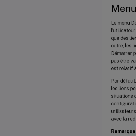
Menu
Le menu Dém
l’utilisateu
que des lie
outre, les 
Démarrer po
pas être va
est relatif
Par défaut
les liens p
situations 
configurat
utilisateur
avec la red
Remarque 