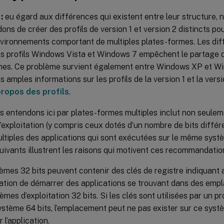
:
eu égard aux différences qui existent entre leur structure, 
s de créer des profils de version 1 et version 2 distincts pou
nvironnements comportant de multiples plates-formes. Les dif
s profils Windows Vista et Windows 7 empêchent le partage de
mes. Ce problème survient également entre Windows XP et W
s amples informations sur les profils de la version 1 et la versi
propos des profils
.
 entendons ici par plates-formes multiples inclut non seuleme
exploitation (y compris ceux dotés d’un nombre de bits différe
ltiples des applications qui sont exécutées sur le même systè
ivants illustrent les raisons qui motivent ces recommandation
èmes 32 bits peuvent contenir des clés de registre indiquant
tation de démarrer des applications se trouvant dans des em
mes d’exploitation 32 bits. Si les clés sont utilisées par un prof
ystème 64 bits, l’emplacement peut ne pas exister sur ce systè
 l’application.