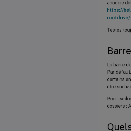
anodine des
https://h
rootdrive/
Testez tou
Barre
La barre d’
Par défaut,
certains en
être souhai
Pour exclure
dossiers :
Quels