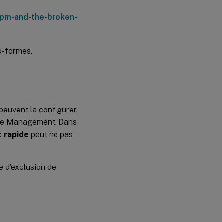
upm-and-the-broken-
s-formes.
 peuvent la configurer.
ile Management. Dans
 rapide
peut ne pas
te d’exclusion de