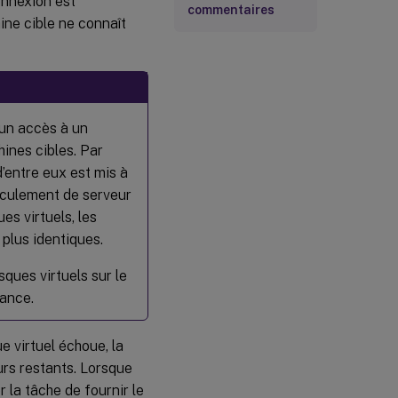
onnexion est
commentaires
ne cible ne connaît
 un accès à un
hines cibles. Par
d’entre eux est mis à
basculement de serveur
es virtuels, les
 plus identiques.
sques virtuels sur le
ance.
e virtuel échoue, la
urs restants. Lorsque
r la tâche de fournir le