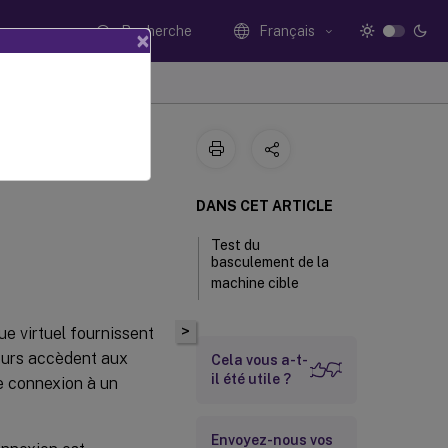
Recherche
Français
×
DANS CET ARTICLE
Test du
basculement de la
machine cible
>
ue virtuel fournissent
veurs accèdent aux
Cela vous a-t-
il été utile ?
ne connexion à un
Envoyez-nous vos