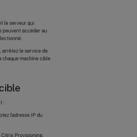
t le serveur qui
urs peuvent accéder au
lectionné.
 arrêtez le service de
e à chaque machine cible
cible
 :
otez l’adresse IP du
 Citrix Provisioning.