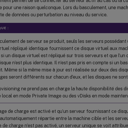
ement
permet de se connecter au serveur actif au cas où la c
e pour une raison quelconque. Lors du basculement, une machi
te de données ou perturbation au niveau du service.
UE :
sculement de serveur se produit, seuls les serveurs possédant
rtuel répliqué identique fournissent ce disque virtuel aux mac
si un disque virtuel est répliqué sur trois serveurs et que l’un 
disque n’est plus identique. Il n’est pas pris en compte si un 
t. Même si la même mise à jour est réalisée sur deux des disqu
ges seront différents sur chacun d’eux, et les disques ne sont
ovisioning ne prend pas en charge la haute disponibilité des di
 local en mode Private Image ou des vDisks en mode mainten
brage de charge est activé et qu’un serveur fournissant ce disqu
automatiquement répartie entre la machine cible et les serve
ge de charge n’est pas activé, un serveur unique se voit attribue