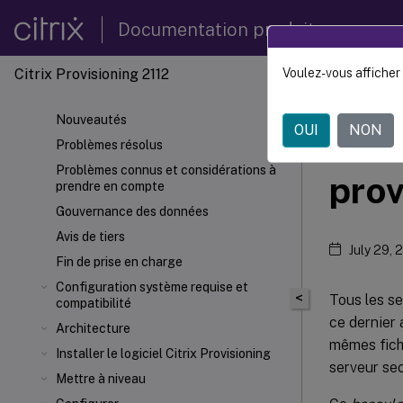
Documentation produit
Citrix Provisioning 2112
Voulez-vous afficher 
Citrix 
Nouveautés
OUI
NON
Bas
Problèmes résolus
Problèmes connus et considérations à
prov
prendre en compte
Gouvernance des données
Avis de tiers
July 29, 
Fin de prise en charge
Configuration système requise et
<
Tous les se
compatibilité
ce dernier
Architecture
mêmes fichi
Installer le logiciel Citrix Provisioning
serveur se
Mettre à niveau