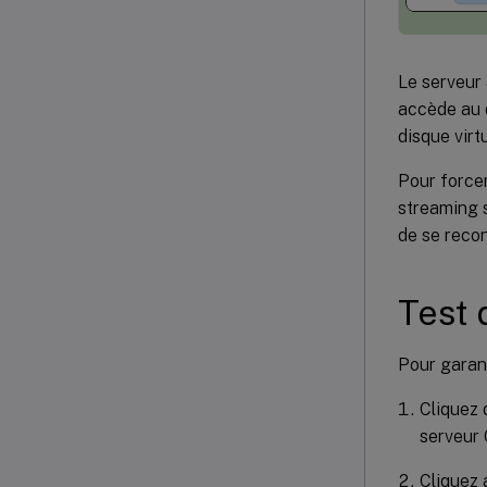
Le serveur
accède au d
disque virt
Pour forcer
streaming s
de se recon
Test 
Pour garan
Cliquez d
serveur 
Cliquez 