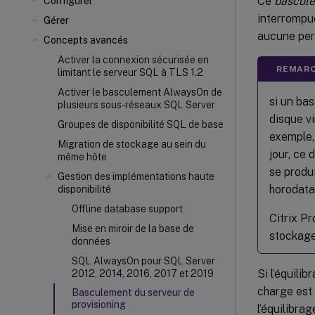
Ce
bascul
Configurer
interrompu
Gérer
aucune per
Concepts avancés
Activer la connexion sécurisée en
REMARQ
limitant le serveur SQL à TLS 1.2
Activer le basculement AlwaysOn de
si un ba
plusieurs sous-réseaux SQL Server
disque vi
Groupes de disponibilité SQL de base
exemple, 
Migration de stockage au sein du
jour, ce 
même hôte
se produi
Gestion des implémentations haute
horodata
disponibilité
Offline database support
Citrix Pr
Mise en miroir de la base de
stockage
données
SQL AlwaysOn pour SQL Server
Si l’équili
2012, 2014, 2016, 2017 et 2019
charge est 
Basculement du serveur de
provisioning
l’équilibra