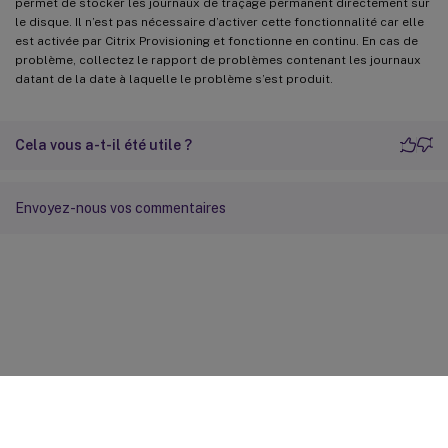
permet de stocker les journaux de traçage permanent directement sur
le disque. Il n’est pas nécessaire d’activer cette fonctionnalité car elle
est activée par Citrix Provisioning et fonctionne en continu. En cas de
problème, collectez le rapport de problèmes contenant les journaux
datant de la date à laquelle le problème s’est produit.
Cela vous a-t-il été utile ?
Envoyez-nous vos commentaires