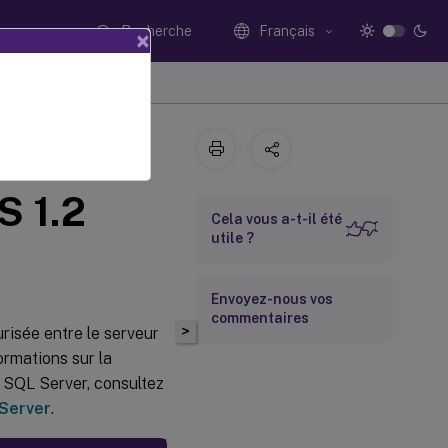
Recherche
Français
×
sée en
S 1.2
Cela vous a-t-il été
utile ?
Envoyez-nous vos
commentaires
>
urisée entre le serveur
formations sur la
t SQL Server, consultez
 Server
.