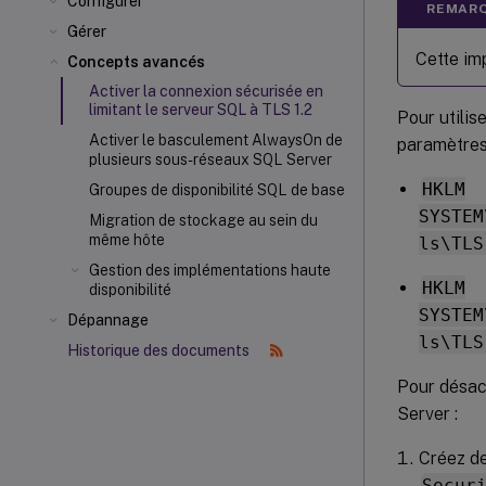
Configurer
REMARQ
Gérer
Cette im
Concepts avancés
Activer la connexion sécurisée en
limitant le serveur SQL à TLS 1.2
Pour utilis
Activer le basculement AlwaysOn de
paramètre
plusieurs sous-réseaux SQL Server
HKLM
Groupes de disponibilité SQL de base
SYSTEM
Migration de stockage au sein du
même hôte
ls\TLS
Gestion des implémentations haute
HKLM
disponibilité
SYSTEM
Dépannage
ls\TLS
Historique des documents
Pour désact
Server :
Créez d
Secur