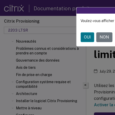
Documentation produit
Citrix Provisioning
Voulez-vous afficher 
Citrix 
2203 LTSR
OUI
NON
Acti
Nouveautés
Problèmes connus et considérations à
limi
prendre en compte
Gouvernance des données
Avis de tiers
July 29, 
Fin de prise en charge
Configuration système requise et
<
Utilisez le
compatibilité
Provisionin
Architecture
configurati
Installer le logiciel Citrix Provisioning
Activer la
Mettre à niveau