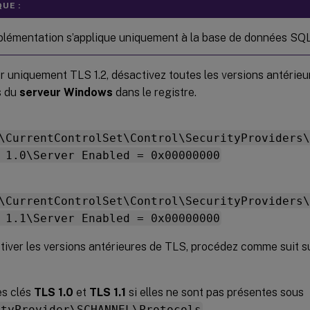
UE :
plémentation s’applique uniquement à la base de données SQL
er uniquement TLS 1.2, désactivez toutes les versions antérieu
s du
serveur Windows
dans le registre.
\CurrentControlSet\Control\SecurityProviders\
 1.0\Server Enabled = 0x00000000
\CurrentControlSet\Control\SecurityProviders\
 1.1\Server Enabled = 0x00000000
iver les versions antérieures de TLS, procédez comme suit su
es clés
TLS 1.0
et
TLS 1.1
si elles ne sont pas présentes sous
ityProvider\SCHANNEL\Protocols
.