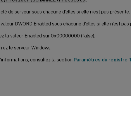
 clé de serveur sous chacune d’elles si elle n’est pas présente.
 valeur DWORD Enabled sous chacune d’elles si elle n’est pas 
ez la valeur Enabled sur 0x00000000 (false).
rez le serveur Windows.
’informations, consultez la section
Paramètres du registre 
ires sur le site
|
Vos préférences de confidentialité
|
Confidential