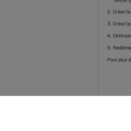
Créez la
Créez la
Définiss
Redémar
Pour plus d
Commenta