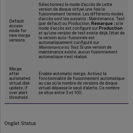
Sélectionnez le mode d’accès de cette
version de disque virtuel une fois le
fusionnement terminé. Les différents modes
d’accès sont les suivants : Maintenance, Test
Default
(par défaut) ou Production.
Remarque :
si le
access
mode d’accès est configuré sur
Production
mode for
et qu’une version de test existe déjà, l’état de
new merge
la version auto-fusionnée est
versions
automatiquement configuré sur
Maintenance
ou
Test
. Si une version de
maintenance existe, aucun fusionnement
automatique n’est réalisé.
Merge
after
Enable automatic merge. Activez la
automated
fonctionnalité de fusionnement automatique
virtual disk
au cas où le nombre de versions de disque
update, if
virtuel dépasse le seuil d’alerte. Ce nombre
over alert
se situe entre 3 et 100.
threshold
Onglet Status