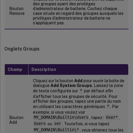
des groupes ayant des privilèges
Bouton
d’administrateur de batterie. Cochez chaque
Remove
case située en regard des groupes auxquels les
privilèges d’administrateur de batterie ne
s’appliquent pas.
Onglets Groups
Champ
Description
Cliquez sur le bouton
Add
pour ouvrir la boîte de
dialogue
Add System Groups
. Laissez la zone
de texte configurée sur
*
par défaut afin
d’afficher tous les groupes de sécurité. Pour
afficher des groupes, tapez une partie du nom
en utilisant les caractères génériques
*
. Par
exemple, si vous voulez voir
Bouton
MY_DOMAIN\Builtin\Users
, tapez :
User*
,
Add
Users
ou
ser
. Toutefois, si vous tapez
MY_DOMAIN\Builtin\*
, vous obtenez tous les