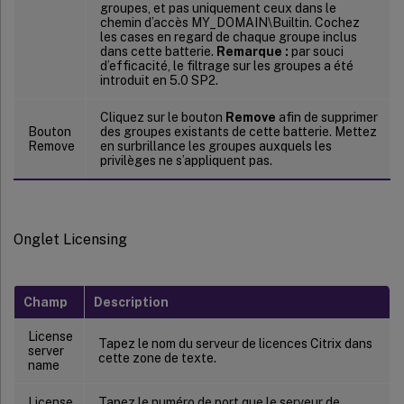
groupes, et pas uniquement ceux dans le
chemin d’accès MY_DOMAIN\Builtin. Cochez
les cases en regard de chaque groupe inclus
dans cette batterie.
Remarque :
par souci
d’efficacité, le filtrage sur les groupes a été
introduit en 5.0 SP2.
Cliquez sur le bouton
Remove
afin de supprimer
Bouton
des groupes existants de cette batterie. Mettez
Remove
en surbrillance les groupes auxquels les
privilèges ne s’appliquent pas.
Onglet Licensing
Champ
Description
License
Tapez le nom du serveur de licences Citrix dans
server
cette zone de texte.
name
License
Tapez le numéro de port que le serveur de