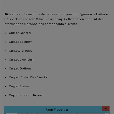
Onglet Problem Report
Utilisation de la console pour configurer une batterie
Utilisez les informations de cette section pour configurer une batterie
Paramètres de l’assistant de configuration
à l’aide de la console Citrix Provisioning. Cette section contient des
informations à propos des composants suivants :
Démarrage de l’assistant de configuration
Topologie réseau
Onglet General
Identification de la batterie
Onglet Security
Identification de la base de données
Onglets Groups
Création d’un magasin pour une nouvelle batterie
Onglet Licensing
Identification du site
Onglet Options
Sélectionner le serveur de licences
Onglet Virtual Disk Version
Configuration des paramètres de compte d’utilisateur
Sélection des cartes réseau pour le service de streaming
Onglet Status
Configurer le serveur de bootstrap
Onglet Problem Report