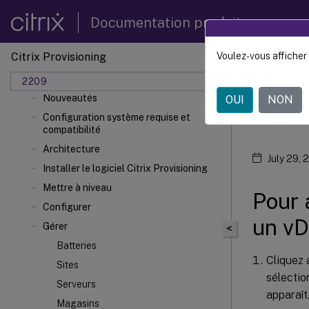
Documentation produit
Citrix Provisioning
Voulez-vous afficher 
Citrix 
Citrix Provisioning 2209
2209
Nouveautés
OUI
NON
Affi
Configuration système requise et
compatibilité
Architecture
July 29, 
Installer le logiciel Citrix Provisioning
Mettre à niveau
Pour 
Configurer
un vD
Gérer
<
Batteries
Cliquez 
Sites
sélectio
Serveurs
apparaît
Magasins