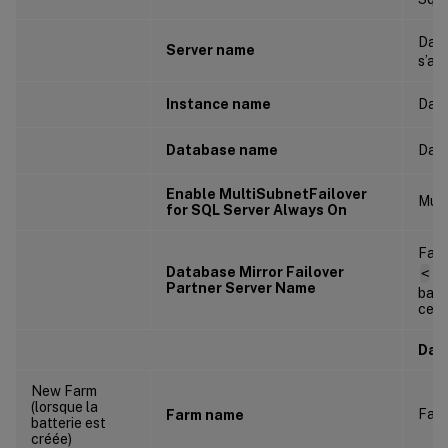
Dat
Server name
s’ag
Instance name
Dat
Database name
Dat
Enable MultiSubnetFailover
Mult
for SQL Server Always On
Fail
Database Mirror Failover
<
No
Partner Server Name
basc
cett
Dat
New Farm
(lorsque la
Far
Farm name
batterie est
créée)