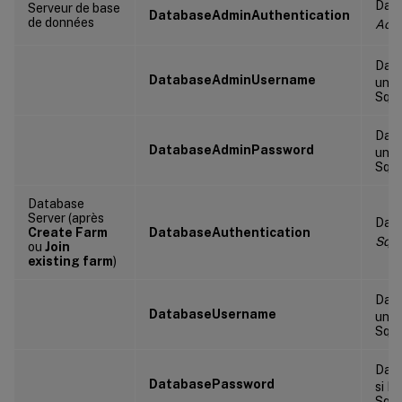
Dat
Serveur de base
DatabaseAdminAuthentication
de données
Acti
Dat
DatabaseAdminUsername
uniq
SqlP
Dat
DatabaseAdminPassword
uniq
SqlP
Database
Server (après
Data
Create Farm
DatabaseAuthentication
Sql
ou
Join
existing farm
)
Dat
DatabaseUsername
uniq
SqlP
Dat
DatabasePassword
si D
SqlP