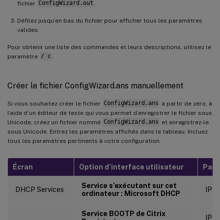
fichier
ConfigWizard.out
.
Défilez jusqu’en bas du fichier pour afficher tous les paramètres
valides.
Pour obtenir une liste des commandes et leurs descriptions, utilisez le
paramètre
/ c
.
Créer le fichier ConfigWizard.ans manuellement
Si vous souhaitez créer le fichier
ConfigWizard.ans
à partir de zéro, à
l’aide d’un éditeur de texte qui vous permet d’enregistrer le fichier sous
Unicode, créez un fichier nommé
ConfigWizard.ans
et enregistrez-le
sous Unicode. Entrez les paramètres affichés dans le tableau. Incluez
tous les paramètres pertinents à votre configuration.
Écran
Option d’interface utilisateur
Para
Service s’exécutant sur cet
DHCP Services
IPSe
ordinateur : Microsoft DHCP
Service BOOTP de Citrix
IPSe