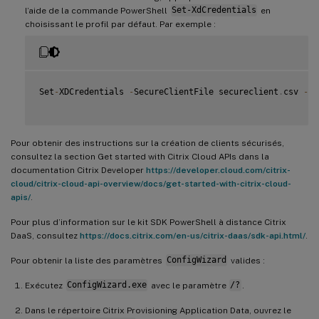
l’aide de la commande PowerShell
Set-XdCredentials
en
choisissant le profil par défaut. Par exemple :
Set
-
XDCredentials 
-
SecureClientFile secureclient
.
csv 
-
Cu
Pour obtenir des instructions sur la création de clients sécurisés,
consultez la section Get started with Citrix Cloud APIs dans la
documentation Citrix Developer
https://developer.cloud.com/citrix-
cloud/citrix-cloud-api-overview/docs/get-started-with-citrix-cloud-
apis/
.
Pour plus d’information sur le kit SDK PowerShell à distance Citrix
DaaS, consultez
https://docs.citrix.com/en-us/citrix-daas/sdk-api.html/
.
Pour obtenir la liste des paramètres
ConfigWizard
valides :
Exécutez
ConfigWizard.exe
avec le paramètre
/?
.
Dans le répertoire Citrix Provisioning Application Data, ouvrez le