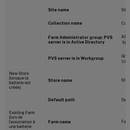
Site name
Sit
Collection name
Coll
ADG
Farm Administrator group: PVS
server is in Active Directory
tes
Gro
PVS server is in Workgroup
1/Ad
New Store
(lorsque la
Stor
Store name
batterie est
créée)
Default path
Defa
Existing Farm
(lors de
Farm
l’association à
Farm name
une batterie