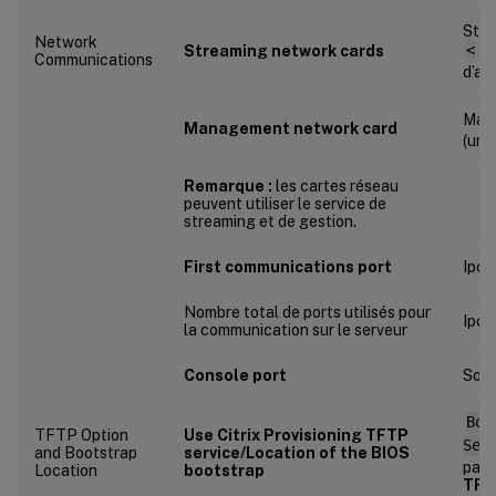
Str
Network
Streaming network cards
<
IP
Communications
d’ad
Man
Management network card
(une
Remarque :
les cartes réseau
peuvent utiliser le service de
streaming et de gestion.
First communications port
Ipc
Nombre total de ports utilisés pour
Ipc
la communication sur le serveur
Console port
Soa
Boo
TFTP Option
Use Citrix Provisioning TFTP
Ser
and Bootstrap
service/Location of the BIOS
para
Location
bootstrap
TFT