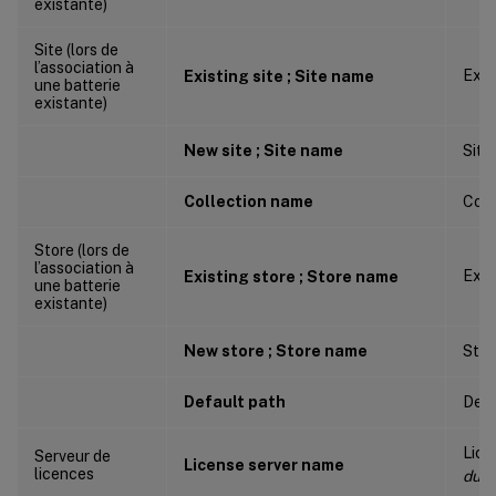
existante)
Site (lors de
l’association à
Exis
Existing site ; Site name
une batterie
existante)
New site ; Site name
Site
Collection name
Coll
Store (lors de
l’association à
Exis
Existing store ; Store name
une batterie
existante)
New store ; Store name
Stor
Default path
Defa
Lice
Serveur de
License server name
licences
du s