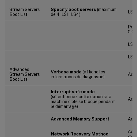
Stream Servers
Specify boot servers
(maximum
LS#
Boot List
de 4, LS1–LS4)
Pour
0.0.
LS1=
LS2=
Advanced
Verbose mode
(affiche les
Stream Servers
Adv
informations de diagnostic)
Boot List
Interrupt safe mode
(sélectionnez cette option si la
Adva
machine cible se bloque pendant
le démarrage)
Advanced Memory Support
Adv
Adv
Network Recovery Method
Conn