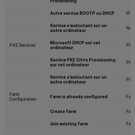
Provisioning
Autre service BOOTP ou DHCP
IPSe
Service s’exécutant sur un
Non 
autre ordinateur
Microsoft DHCP sur cet
PXE Services
PXE
ordinateur
Service PXE Citrix Provisioning
PXE
sur cet ordinateur
Service s’exécutant sur un
PXE
autre ordinateur
Farm
Farm is already configured
Farm
Configuration
Create farm
Farm
Join existing farm
Farm