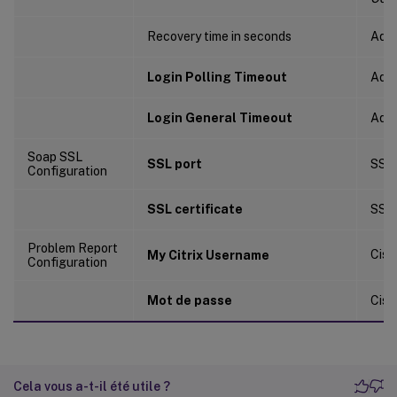
Recovery time in seconds
Adv
Login Polling Timeout
Adva
Login General Timeout
Adv
Soap SSL
SSL port
SSL
Configuration
SSL certificate
SSL
Problem Report
Cis
My Citrix Username
Configuration
Mot de passe
Cis
Cela vous a-t-il été utile ?