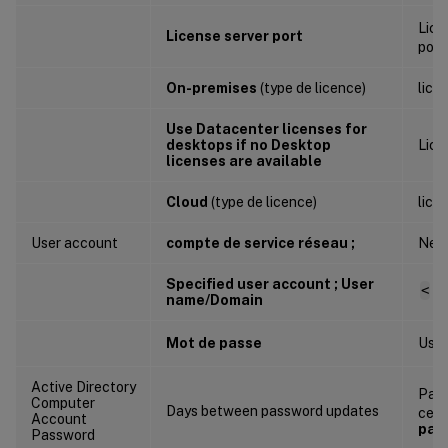
Lice
License server port
port
On-premises
(type de licence)
lic
Use Datacenter licenses for
desktops if no Desktop
Lice
licenses are available
Cloud
(type de licence)
lice
User account
compte de service réseau ;
Net
Specified user account ; User
<
do
name/Domain
Mot de passe
Use
Active Directory
Pas
Computer
Days between password updates
ce p
Account
pas
Password