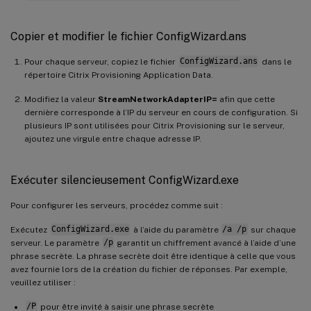
Copier et modifier le fichier ConfigWizard.ans
Pour chaque serveur, copiez le fichier
ConfigWizard.ans
dans le
répertoire Citrix Provisioning Application Data.
Modifiez la valeur
StreamNetworkAdapterIP=
afin que cette
dernière corresponde à l’IP du serveur en cours de configuration. Si
plusieurs IP sont utilisées pour Citrix Provisioning sur le serveur,
ajoutez une virgule entre chaque adresse IP.
Exécuter silencieusement ConfigWizard.exe
Pour configurer les serveurs, procédez comme suit :
Exécutez
ConfigWizard.exe
à l’aide du paramètre
/a /p
sur chaque
serveur. Le paramètre
/p
garantit un chiffrement avancé à l’aide d’une
phrase secrète. La phrase secrète doit être identique à celle que vous
avez fournie lors de la création du fichier de réponses. Par exemple,
veuillez utiliser :
/P
pour être invité à saisir une phrase secrète