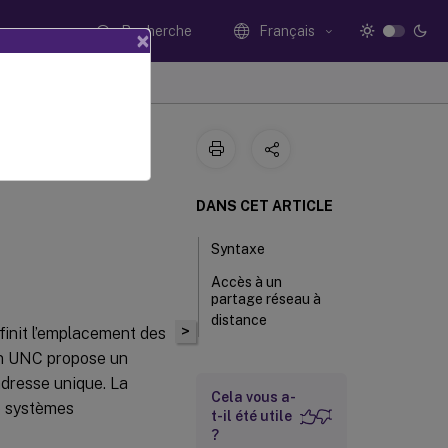
Recherche
Français
×
 de
DANS CET ARTICLE
Syntaxe
Accès à un
partage réseau à
distance
>
init l’emplacement des
ion UNC propose un
adresse unique. La
Cela vous a-
e systèmes
t-il été utile
?