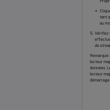
Propr
Cliqu
tant 
au mo
Vérifiez
effectu
de strea
Remarque : 
lecteur map
données. Le
lecteur map
démarrage 