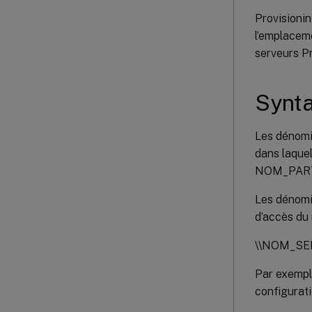
Provisionin
l’emplacem
serveurs Pr
Synt
Les dénom
dans laque
NOM_PARTA
Les dénomi
d’accès du 
\\NOM_SE
Par exemple
configurati