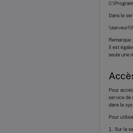
C:\Program 
Dans le ser
\\serveur1\
Remarque :
Il est égal
seule une m
Accès
Pour accéd
service de 
dans le sys
Pour utili
Sur le s