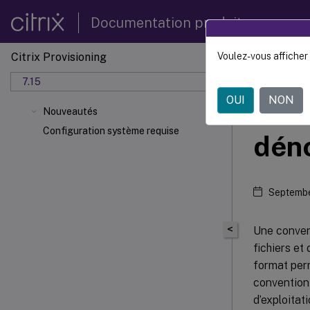
Documentation produit
Citrix Provisioning
Voulez-vous afficher 
Citrix 
7.15
OUI
NON
Util
Nouveautés
Configuration système requise
dén
Septembe
<
Une conven
fichiers et
format perm
convention
d’exploitat