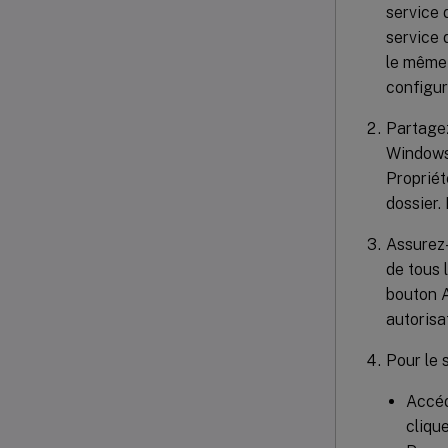
service 
service 
le même 
configur
Partagez
Windows,
Propriét
dossier.
Assurez-
de tous 
bouton A
autorisa
Pour le 
Accéd
cliqu