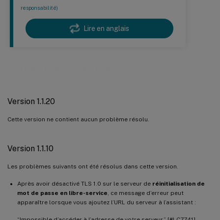
responsabilité)
Lire en anglais
Problèmes résolus
Version 1.1.20
Cette version ne contient aucun problème résolu.
Version 1.1.10
Les problèmes suivants ont été résolus dans cette version.
Après avoir désactivé TLS 1.0 sur le serveur de
réinitialisation de
mot de passe en libre-service
, ce message d’erreur peut
apparaître lorsque vous ajoutez l’URL du serveur à l’assistant :
“Impossible d’accéder à l’adresse de votre serveur.” [#LC7741]