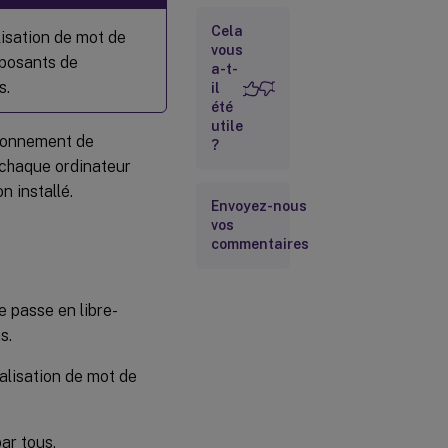
Exigences
Cela
ASP.NET
lisation de mot de
3.5/4.X
vous
mposants de
a-t-
s.
il
Exigences
été
de
utile
sécurité
vironnement de
?
et de
e chaque ordinateur
compte
n installé.
Envoyez-nous
vos
StoreFront
commentaires
application
Citrix
e passe en libre-
Workspace
™
s.
Utilisation
ialisation de mot de
externe
avec
Citrix
Gateway
ar tous.