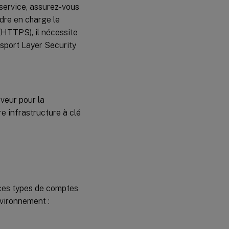
e-service, assurez-vous
dre en charge le
(HTTPS), il nécessite
nsport Layer Security
rveur pour la
e infrastructure à clé
e ces types de comptes
nvironnement :