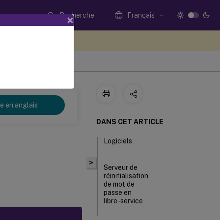
Recherche
Français
×
ez votre avis ici
se en libre-service 1.1.x
re en anglais
DANS CET ARTICLE
Logiciels
>
Serveur de
réinitialisation
de mot de
passe en
libre-service