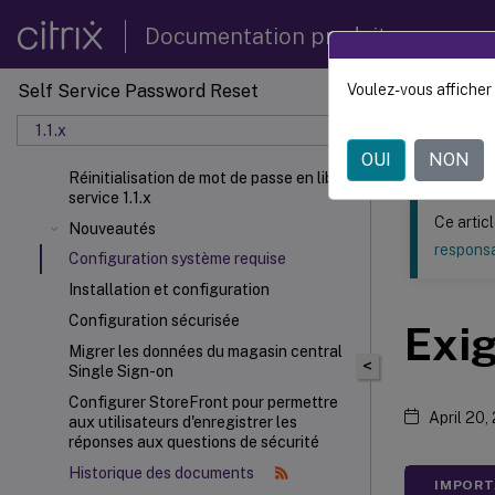
Documentation produit
Self Service Password Reset
Voulez-vous afficher 
Ce contenu a 
1.1.x
Réiniti
OUI
NON
Réinitialisation de mot de passe en libre-
service 1.1.x
Ce artic
Nouveautés
responsa
Configuration système requise
Installation et configuration
Configuration sécurisée
Exi
Migrer les données du magasin central
<
Single Sign-on
Configurer StoreFront
pour permettre
April 20,
aux utilisateurs d'enregistrer les
réponses aux questions de sécurité
Historique des documents
IMPOR