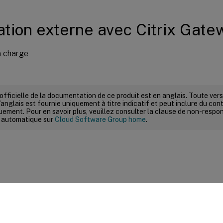
sation externe avec Citrix Gate
n charge
 officielle de la documentation de ce produit est en anglais. Toute ve
’anglais est fournie uniquement à titre indicatif et peut inclure du con
ement. Pour en savoir plus, veuillez consulter la clause de non-respons
 automatique sur
Cloud Software Group home
.