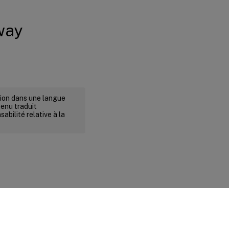
way
rsion dans une langue
tenu traduit
abilité relative à la