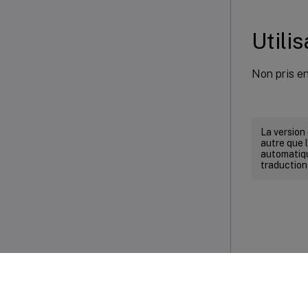
Utili
Non pris e
La version
autre que l
automatiqu
traduction