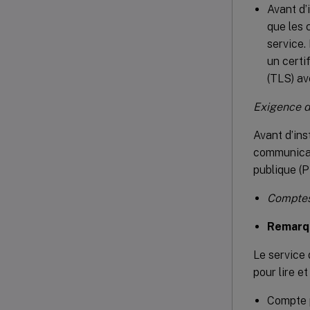
Avant d’
que les 
service.
un certi
(TLS) av
Exigence d’
Avant d’ins
communicati
publique (PK
Comptes 
Remarqu
Le service 
pour lire e
Compte 