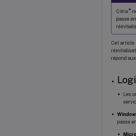
®
Citrix
ne
passe en
réinitial
Cet article
réinitialis
répond aux 
Logi
Les o
servi
Window
passe en
Micro