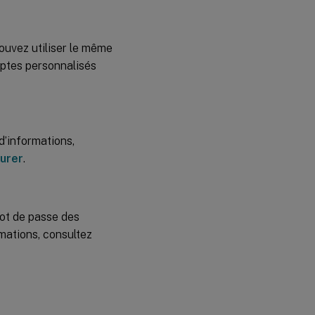
ouvez utiliser le même
mptes personnalisés
d’informations,
gurer
.
mot de passe des
rmations, consultez