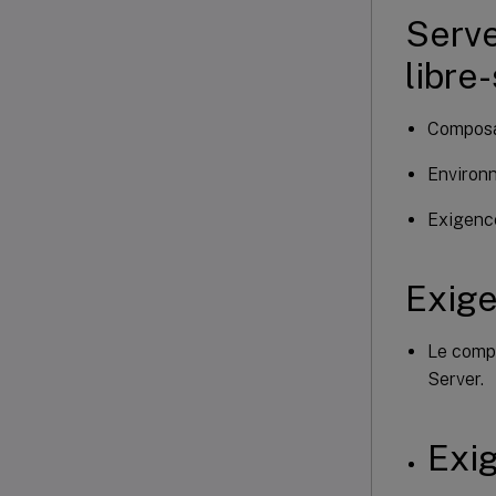
Serve
libre
Composan
Environn
Exigence
Exig
Le comp
Server.
Exi