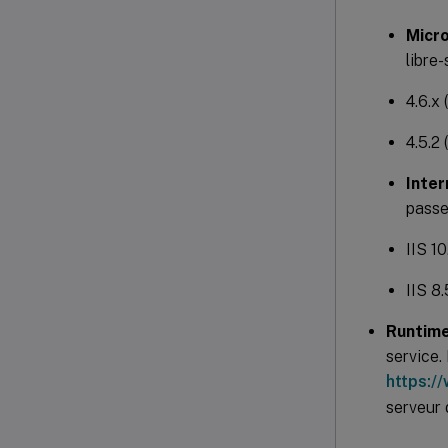
Micr
libre-
4.6.x
4.5.2
Inter
passe
IIS 1
IIS 8
Runtim
service.
https:/
serveur 