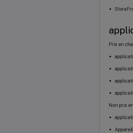
StoreFro
appli
Pris en cha
applicat
applicat
applicat
applicat
Non pris en
applicat
Appareil