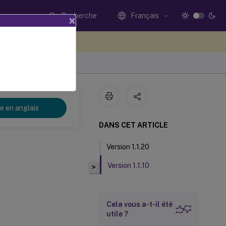
Recherche
Français
×
ez votre avis ici
se en libre-service 1.1.x
re en anglais
DANS CET ARTICLE
Version 1.1.20
Version 1.1.10
>
Cela vous a-t-il été
utile ?