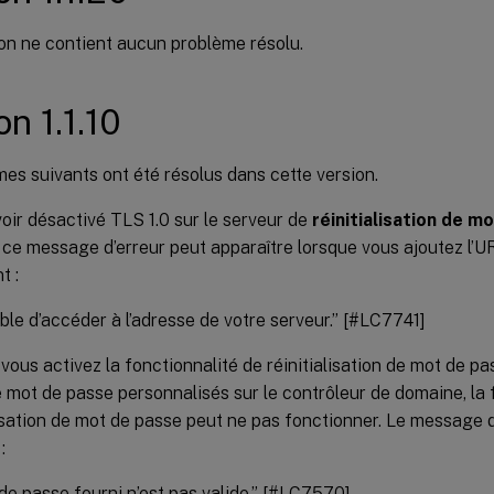
on ne contient aucun problème résolu.
n 1.1.10
es suivants ont été résolus dans cette version.
oir désactivé TLS 1.0 sur le serveur de
réinitialisation de m
, ce message d’erreur peut apparaître lorsque vous ajoutez l’U
t :
ble d’accéder à l’adresse de votre serveur.” [#LC7741]
vous activez la fonctionnalité de réinitialisation de mot de p
de mot de passe personnalisés sur le contrôleur de domaine, la 
lisation de mot de passe peut ne pas fonctionner. Le message d
:
de passe fourni n’est pas valide.” [#LC7570]