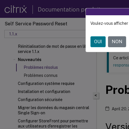
Documentation produit
Self Service Password Reset
Voulez-vous afficher 
Ce contenu a 
1.1.x
Réiniti
OUI
NON
Réinitialisation de mot de passe en libre-
service 1.1.x
Ce artic
Nouveautés
responsa
Problèmes résolus
Problèmes connus
Configuration système requise
Pro
Installation et configuration
<
Configuration sécurisée
Migrer les données du magasin central
April 20,
Single Sign-on
Configurer StoreFront
pour permettre
Versi
aux utilisateurs d'enregistrer les