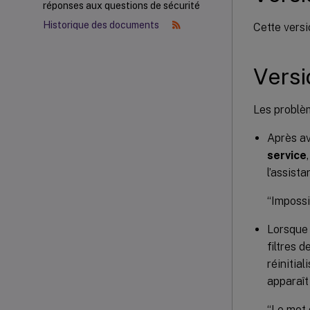
réponses aux questions de sécurité
Historique des documents
Cette versi
Versio
Les problèm
Après av
service
l’assistan
“Impossi
Lorsque 
filtres 
réinitia
apparaît 
“Le mot 