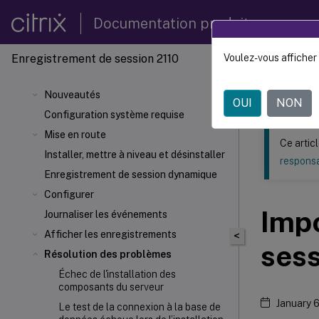
Documentation produit
Enregistrement de session 2110
Voulez-vous afficher 
Ce contenu a 
Enregi
Nouveautés
OUI
NON
Configuration système requise
Mise en route
Ce artic
Installer, mettre à niveau et désinstaller
responsa
Enregistrement de session dynamique
Configurer
Impo
Journaliser les événements
Afficher les enregistrements
<
sess
Résolution des problèmes
Échec de l'installation des
composants du serveur
January 
Le test de la connexion à la base de