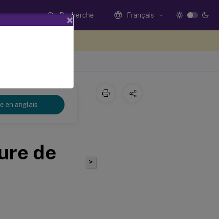
Recherche
Français
×
ez votre avis ici
re en anglais
ture de
>