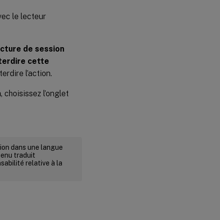
vec le lecteur
ecture de session
terdire cette
erdire l’action.
n
, choisissez l’onglet
rsion dans une langue
tenu traduit
abilité relative à la