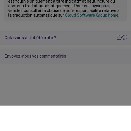
est fournie uniquement à titre indicatif et peut inclure du
contenu traduit automatiquement. Pour en savoir plus,
veuillez consulter la clause de non-responsabilité relative à
la traduction automatique sur
Cloud Software Group home
.
Cela vous a-t-il été utile ?
Envoyez-nous vos commentaires