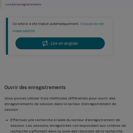
Lire des enregistrements
Utiliser les contrôles du lecteur
Ce article a été traduit automatiquement.
(Clause de non
Utiliser le curseur de recherche
responsabilité)
Modifier la vitesse de lecture
Lire en anglais
Afficher les périodes d’inactivité des sessions enregistrées
Ignorer les espaces sans action
Ouvrir et lire des enregistrements
Modifier l’affichage de la lecture
Ouvrir des enregistrements
Vous pouvez utiliser trois méthodes différentes pour ouvrir des
enregistrements de session dans le lecteur d’enregistrement de
session :
Effectuez une recherche à l’aide du lecteur d’enregistrement de
session. Les sessions enregistrées correspondant aux critères de
recherche s’affichent dans la zone des résultats de la recherche.