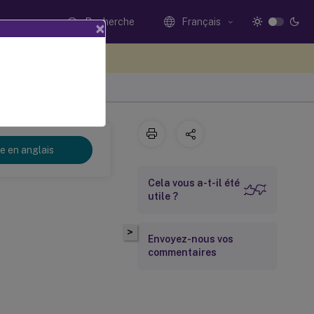
Recherche
Français
×
ez votre avis ici
re en anglais
Cela vous a-t-il été
utile ?
>
Envoyez-nous vos
commentaires