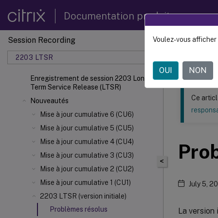
Documentation produit
Session Recording
Voulez-vous afficher 
Ce contenu a 
2203 LTSR
Enregi
OUI
NON
Enregistrement de session 2203 Long
Term Service Release (LTSR)
Ce artic
Nouveautés
responsa
Mise à jour cumulative 6 (CU6)
Mise à jour cumulative 5 (CU5)
Mise à jour cumulative 4 (CU4)
Pro
Mise à jour cumulative 3 (CU3)
<
Mise à jour cumulative 2 (CU2)
Mise à jour cumulative 1 (CU1)
July 5, 2
2203 LTSR (version initiale)
Problèmes résolus
La version 