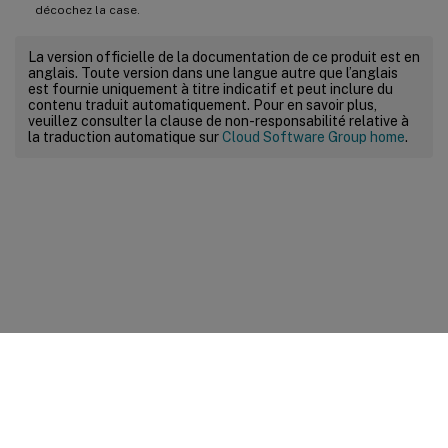
décochez la case.
La version officielle de la documentation de ce produit est en
anglais. Toute version dans une langue autre que l’anglais
est fournie uniquement à titre indicatif et peut inclure du
contenu traduit automatiquement. Pour en savoir plus,
veuillez consulter la clause de non-responsabilité relative à
la traduction automatique sur
Cloud Software Group home
.