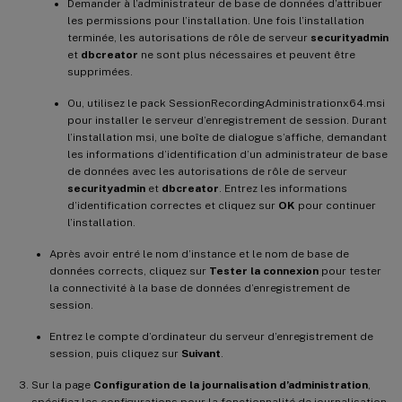
Demander à l’administrateur de base de données d’attribuer
les permissions pour l’installation. Une fois l’installation
terminée, les autorisations de rôle de serveur
securityadmin
et
dbcreator
ne sont plus nécessaires et peuvent être
supprimées.
Ou, utilisez le pack SessionRecordingAdministrationx64.msi
pour installer le serveur d’enregistrement de session. Durant
l’installation msi, une boîte de dialogue s’affiche, demandant
les informations d’identification d’un administrateur de base
de données avec les autorisations de rôle de serveur
securityadmin
et
dbcreator
. Entrez les informations
d’identification correctes et cliquez sur
OK
pour continuer
l’installation.
Après avoir entré le nom d’instance et le nom de base de
données corrects, cliquez sur
Tester la connexion
pour tester
la connectivité à la base de données d’enregistrement de
session.
Entrez le compte d’ordinateur du serveur d’enregistrement de
session, puis cliquez sur
Suivant
.
Sur la page
Configuration de la journalisation d’administration
,
spécifiez les configurations pour la fonctionnalité de journalisation