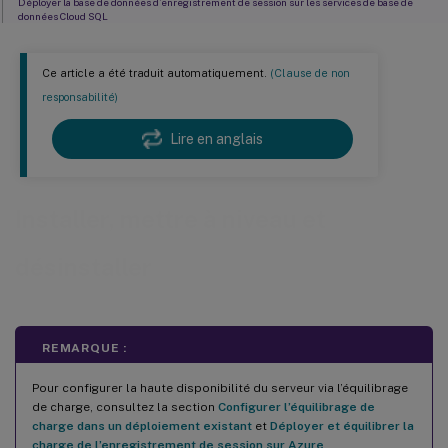
Déployer la base de données d’enregistrement de session sur les services de base de
données Cloud SQL
Désinstaller l’enregistrement de session
Ce article a été traduit automatiquement.
(Clause de non
Intégrer à Citrix Analytics for Security
responsabilité)
Lire en anglais
Installer, mettre à niveau et
désinstaller
REMARQUE :
Pour configurer la haute disponibilité du serveur via l’équilibrage
de charge, consultez la section
Configurer l’équilibrage de
charge dans un déploiement existant
et
Déployer et équilibrer la
charge de l’enregistrement de session sur Azure
.