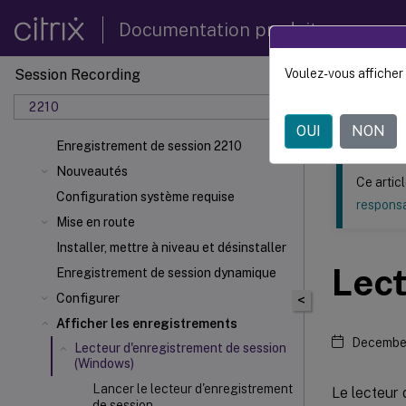
Documentation produit
Session Recording
Voulez-vous afficher 
Ce contenu a 
2210
Enregi
OUI
NON
Enregistrement de session 2210
Nouveautés
Ce artic
Configuration système requise
responsa
Mise en route
Installer, mettre à niveau et désinstaller
Lect
Enregistrement de session dynamique
Configurer
<
Afficher les enregistrements
Decembe
Lecteur d'enregistrement de session
(Windows)
Lancer le lecteur d'enregistrement
Le lecteur 
de session