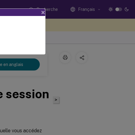
Recherche
Français
×
ez votre avis ici
re en anglais
e session
>
aquelle vous accédez