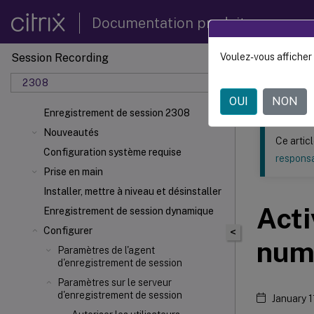
Documentation produit
Session Recording
Voulez-vous afficher 
Ce contenu a 
2308
Enregi
OUI
NON
Enregistrement de session 2308
Nouveautés
Ce artic
Configuration système requise
responsa
Prise en main
Installer, mettre à niveau et désinstaller
Acti
Enregistrement de session dynamique
Configurer
<
num
Paramètres de l'agent
d'enregistrement de session
Paramètres sur le serveur
d'enregistrement de session
January 1