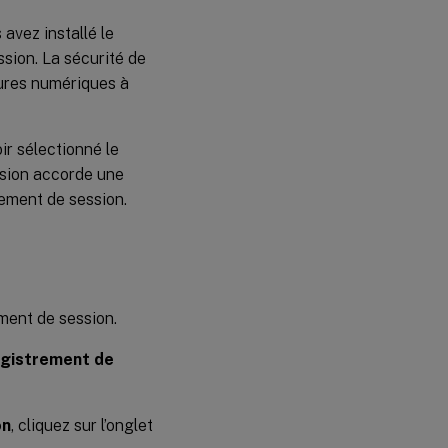
 avez installé le
ssion. La sécurité de
tures numériques à
ir sélectionné le
ession accorde une
ement de session.
ment de session.
egistrement de
on
, cliquez sur l’onglet