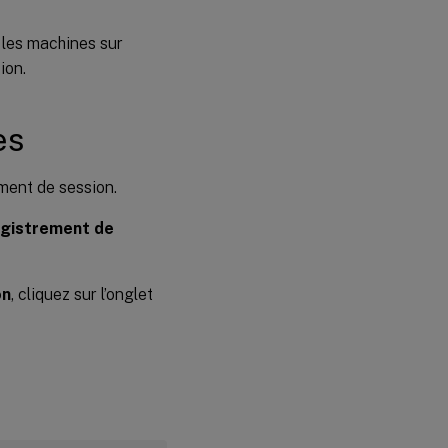
 les machines sur
ion.
es
ment de session.
egistrement de
on
, cliquez sur l’onglet