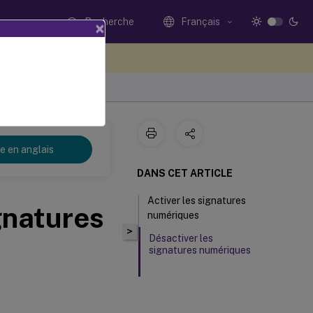
Recherche
Français
×
ez votre avis ici
re en anglais
DANS CET ARTICLE
Activer les signatures
gnatures
numériques
>
Désactiver les
signatures numériques