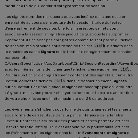
modifier à l’aide du lecteur d’enregistrement de session.
Les signets sont des marqueurs que vous insérez dans une session
enregistrée au cours de la lecture de la session à l’aide du lecteur
d’enregistrement de session. Une fois insérés, les signets sont
associés à la session enregistrée jusqu’à ce que vous les supprimiez.
Cependant, ils ne sont pas enregistrés comme faisant partie du fichier
de session, mais stockés sous forme de fichiers
.iclb
distincts dans
le dossier en cache
Signets
sur le lecteur d’enregistrement de session,
par exemple,
C:\Users\SpecificUser\AppData\Local\Citrix\SessionRecording\Player\Bo
avec les mêmes noms de fichier que le fichier d’enregistrement
.icl
.
Pour lire un fichier d’enregistrement contenant des signets sur un autre
lecteur, copiez les fichiers
.iclb
dans le dossier en cache
Signets
sur ce lecteur. Par défaut, chaque signet est accompagné de l’étiquette
« Signet », mais vous pouvez changer ce nom pour le texte d’annotation
de votre choix (avec une limite maximale de 128 caractères).
Les événements s’affichent sous forme de points jaunes et les signets
sous forme de carrés bleus dans la partie inférieure de la fenêtre
Lecteur. Déplacer la souris sur ces points et carrés permet d’afficher
le texte de l’étiquette qui leur est associé. Vous pouvez aussi afficher
les événements et les signets dans la liste
Événements et signets
du