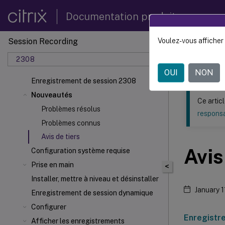
Documentation produit
Session Recording
Voulez-vous afficher 
Ce contenu a 
2308
Enregi
OUI
NON
Enregistrement de session 2308
Nouveautés
Ce artic
Problèmes résolus
responsa
Problèmes connus
Avis de tiers
Avis
Configuration système requise
Prise en main
<
Installer, mettre à niveau et désinstaller
January 1
Enregistrement de session dynamique
Configurer
Enregistr
Afficher les enregistrements