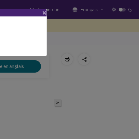
Recherche
Français
×
ez votre avis ici
re en anglais
>