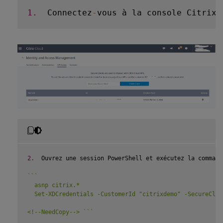
1.
  Connectez
-
vous à la console Citrix 
2.
  Ouvrez une session PowerShell et exécutez la command
`
`
`
  asnp citrix.*

  Set-XDCredentials -CustomerId "citrixdemo" -SecureClie
<!--NeedCopy--> 
`
`
`