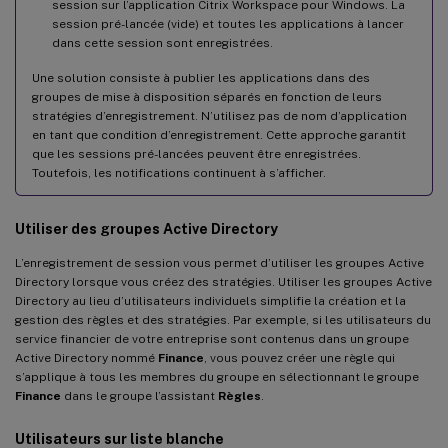
session sur l’application Citrix Workspace pour Windows. La
session pré-lancée (vide) et toutes les applications à lancer
dans cette session sont enregistrées.
Une solution consiste à publier les applications dans des
groupes de mise à disposition séparés en fonction de leurs
stratégies d’enregistrement. N’utilisez pas de nom d’application
en tant que condition d’enregistrement. Cette approche garantit
que les sessions pré-lancées peuvent être enregistrées.
Toutefois, les notifications continuent à s’afficher.
Utiliser des groupes Active Directory
L’enregistrement de session vous permet d’utiliser les groupes Active
Directory lorsque vous créez des stratégies. Utiliser les groupes Active
Directory au lieu d’utilisateurs individuels simplifie la création et la
gestion des règles et des stratégies. Par exemple, si les utilisateurs du
service financier de votre entreprise sont contenus dans un groupe
Active Directory nommé
Finance
, vous pouvez créer une règle qui
s’applique à tous les membres du groupe en sélectionnant le groupe
Finance
dans le groupe l’assistant
Règles
.
Utilisateurs sur liste blanche