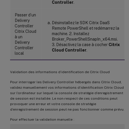
Controller
.
Passer d’un
Delivery
Désinstallez le SDK Citrix DaaS
Controller
Remote PowerShell et redémarrez la
Citrix Cloud
machine. 2. Installez
à un
Broker_PowerShellSnapIn_x64.msi.
Delivery
3. Désactivez la case à cocher
Citrix
Controller
Cloud Controller
.
local
Validation des informations d’identification de Citrix Cloud
Pour interroger les Delivery Controller hébergés dans Citrix Cloud,
validez manuellement vos informations d’identification Citrix Cloud
sur l’ordinateur sur lequel la console de stratégie d’enregistrement
de session est installée. Le non-respect de ces conditions peut
provoquer une erreur et votre console de stratégie
d’enregistrement de session peut ne pas fonctionner comme prévu.
Pour effectuer la validation manuelle :