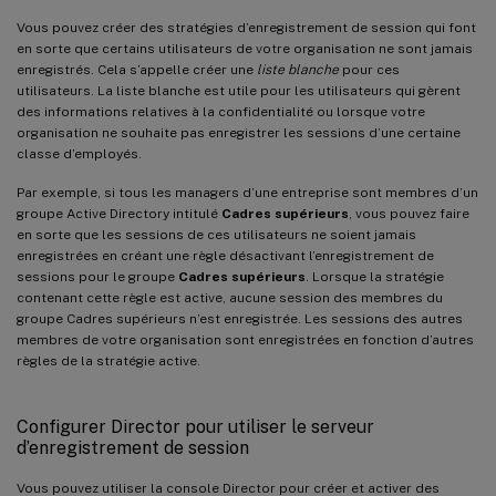
Vous pouvez créer des stratégies d’enregistrement de session qui font
en sorte que certains utilisateurs de votre organisation ne sont jamais
enregistrés. Cela s’appelle créer une
liste blanche
pour ces
utilisateurs. La liste blanche est utile pour les utilisateurs qui gèrent
des informations relatives à la confidentialité ou lorsque votre
organisation ne souhaite pas enregistrer les sessions d’une certaine
classe d’employés.
Par exemple, si tous les managers d’une entreprise sont membres d’un
groupe Active Directory intitulé
Cadres supérieurs
, vous pouvez faire
en sorte que les sessions de ces utilisateurs ne soient jamais
enregistrées en créant une règle désactivant l’enregistrement de
sessions pour le groupe
Cadres supérieurs
. Lorsque la stratégie
contenant cette règle est active, aucune session des membres du
groupe Cadres supérieurs n’est enregistrée. Les sessions des autres
membres de votre organisation sont enregistrées en fonction d’autres
règles de la stratégie active.
Configurer Director pour utiliser le serveur
d’enregistrement de session
Vous pouvez utiliser la console Director pour créer et activer des