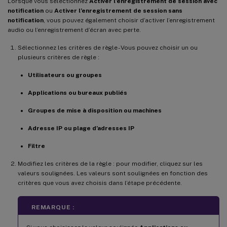
Lorsque vous sélectionnez
Activer l’enregistrement de session avec
notification
ou
Activer l’enregistrement de session sans
notification
, vous pouvez également choisir d’activer l’enregistrement
audio ou l’enregistrement d’écran avec perte.
Sélectionnez les critères de règle - Vous pouvez choisir un ou
plusieurs critères de règle :
Utilisateurs ou groupes
Applications ou bureaux publiés
Groupes de mise à disposition ou machines
Adresse IP ou plage d’adresses IP
Filtre
Modifiez les critères de la règle : pour modifier, cliquez sur les
valeurs soulignées. Les valeurs sont soulignées en fonction des
critères que vous avez choisis dans l’étape précédente.
REMARQUE :