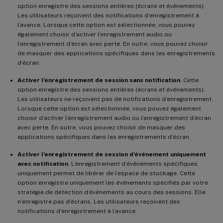
option enregistre des sessions entières (écrans et événements).
Les utilisateurs reçoivent des notifications d’enregistrement à
l’avance. Lorsque cette option est sélectionnée, vous pouvez
également choisir d’activer l’enregistrement audio ou
l’enregistrement d’écran avec perte. En outre, vous pouvez choisir
de masquer des applications spécifiques dans les enregistrements
d’écran.
Activer l’enregistrement de session sans notification
. Cette
option enregistre des sessions entières (écrans et événements).
Les utilisateurs ne reçoivent pas de notifications d’enregistrement.
Lorsque cette option est sélectionnée, vous pouvez également
choisir d’activer l’enregistrement audio ou l’enregistrement d’écran
avec perte. En outre, vous pouvez choisir de masquer des
applications spécifiques dans les enregistrements d’écran.
Activer l’enregistrement de session d’événement uniquement
avec notification
. L’enregistrement d’événements spécifiques
uniquement permet de libérer de l’espace de stockage. Cette
option enregistre uniquement les événements spécifiés par votre
stratégie de détection d’événements au cours des sessions. Elle
n’enregistre pas d’écrans. Les utilisateurs reçoivent des
notifications d’enregistrement à l’avance.