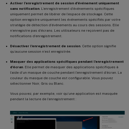
Activer l’enregistrement de session d’événement uniquement
sans notification
. L’enregistrement d’événements spécifiques
uniquement permet de libérer de l’espace de stockage. Cette
option enregistre uniquement les événements spécifiés par votre
stratégie de détection d’événements au cours des sessions. Elle
n’enregistre pas d’écrans. Les utilisateurs ne reçoivent pas de
notifications d’enregistrement.
Désactiver l’enregistrement de session
. Cette option signifie
qu’aucune session n’est enregistrée.
Masquer des applications spécifiques pendant l’enregistrement
d’écran
. Elle permet de masquer des applications spécifiques à
l’aide d’un masque de couche pendant l’enregistrement d’écran. La
couleur du masque de couche est configurable. Vous pouvez
sélectionner Noir, Gris ou Blanc.
Vous pouvez, par exemple, voir qu’une application est masquée
pendant la lecture de l’enregistrement :