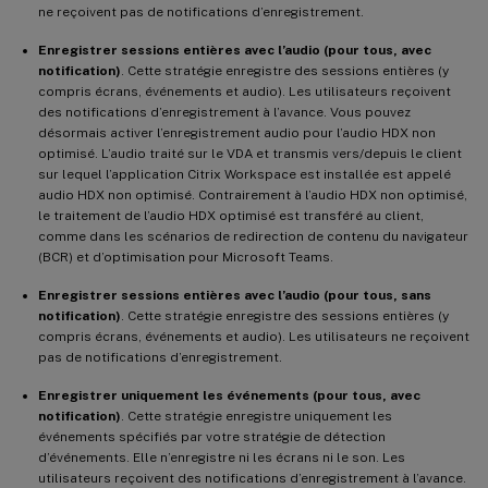
ne reçoivent pas de notifications d’enregistrement.
Enregistrer sessions entières avec l’audio (pour tous, avec
notification)
. Cette stratégie enregistre des sessions entières (y
compris écrans, événements et audio). Les utilisateurs reçoivent
des notifications d’enregistrement à l’avance. Vous pouvez
désormais activer l’enregistrement audio pour l’audio HDX non
optimisé. L’audio traité sur le VDA et transmis vers/depuis le client
sur lequel l’application Citrix Workspace est installée est appelé
audio HDX non optimisé. Contrairement à l’audio HDX non optimisé,
le traitement de l’audio HDX optimisé est transféré au client,
comme dans les scénarios de redirection de contenu du navigateur
(BCR) et d’optimisation pour Microsoft Teams.
Enregistrer sessions entières avec l’audio (pour tous, sans
notification)
. Cette stratégie enregistre des sessions entières (y
compris écrans, événements et audio). Les utilisateurs ne reçoivent
pas de notifications d’enregistrement.
Enregistrer uniquement les événements (pour tous, avec
notification)
. Cette stratégie enregistre uniquement les
événements spécifiés par votre stratégie de détection
d’événements. Elle n’enregistre ni les écrans ni le son. Les
utilisateurs reçoivent des notifications d’enregistrement à l’avance.