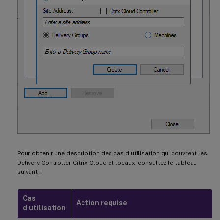
Pour obtenir une description des cas d’utilisation qui couvrent les
Delivery Controller Citrix Cloud et locaux, consultez le tableau
suivant :
Cas
Action requise
d’utilisation