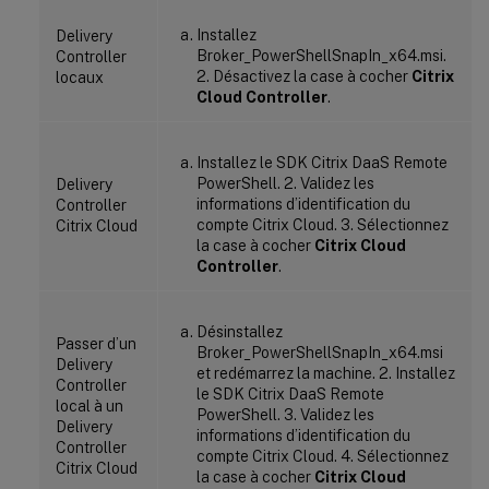
Installez
Delivery
Broker_PowerShellSnapIn_x64.msi.
Controller
2. Désactivez la case à cocher
Citrix
locaux
Cloud Controller
.
Installez le SDK Citrix DaaS Remote
PowerShell. 2. Validez les
Delivery
informations d’identification du
Controller
compte Citrix Cloud. 3. Sélectionnez
Citrix Cloud
la case à cocher
Citrix Cloud
Controller
.
Désinstallez
Passer d’un
Broker_PowerShellSnapIn_x64.msi
Delivery
et redémarrez la machine. 2. Installez
Controller
le SDK Citrix DaaS Remote
local à un
PowerShell. 3. Validez les
Delivery
informations d’identification du
Controller
compte Citrix Cloud. 4. Sélectionnez
Citrix Cloud
la case à cocher
Citrix Cloud