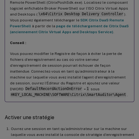
Remote PowerShell (CitrixPoshSdk.exe). Localisez le composant
logiciel enfichable Broker PowerShell sur l’ISO Citrix Virtual Apps
and Desktops (
\x64\Citrix Desktop Delivery Controller
).
Vous pouvez également télécharger le
SDK Citrix DaaS Remote
PowerShell
à partir de la
page de téléchargement de Citrix DaaS
(anciennement Citrix Virtual Apps and Desktops Service)
.
Conseil :
Vous pouvez modifier le Registre de façon à éviter la perte de
fichiers d’enregistrement au cas où votre serveur
d’enregistrement de session pourrait échouer de façon
inattendue. Connectez-vous en tant qu’administrateur à la
machine sur laquelle vous avez installé l’agent d’enregistrement
de session, ouvrez l’Éditeur du Registre et ajoutez une valeur
DWORD
DefaultRecordActionOnError
=
1
sous
HKEY_LOCAL_MACHINE\SOFTWARE\Citrix\SmartAuditor\Agent
.
Activer une stratégie
Ouvrez une session en tant qu’administrateur sur la machine sur
laquelle vous avez installé la console de stratégie d’enregistrement