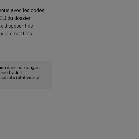
choue avec les codes
ACL) du dossier
ux disposent de
anuellement les
rsion dans une langue
tenu traduit
abilité relative à la