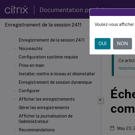
Documentation produit
Enregistrement de la session 2411
Voulez-vous afficher 
Ce contenu a 
Enregi
Enregistrement de la session 2411
OUI
NON
Nouveautés
Configuration système requise
Ce artic
Prise en main
responsa
Installer, mettre à niveau et désinstaller
Enregistrement de session dynamique
Éche
Configurer
Afficher les enregistrements
<
com
Gérer les enregistrements
Afficher la journalisation de
l'administrateur
May 23, 
Recommandations