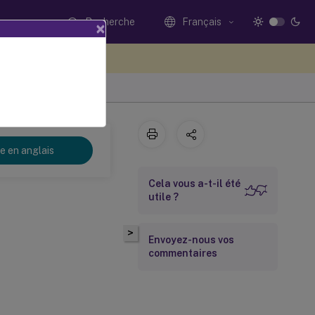
Recherche
Français
×
ez votre avis ici
re en anglais
Cela vous a-t-il été
utile ?
>
Envoyez-nous vos
commentaires