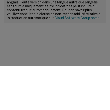
anglais. Toute version dans une langue autre que l’anglais
est fournie uniquement à titre indicatif et peut inclure du
contenu traduit automatiquement. Pour en savoir plus,
veuillez consulter la clause de non-responsabilité relative à
la traduction automatique sur
Cloud Software Group home
.
Commentaires sur le site
Vos préférences de confidentialité
Confidentialité et
conditions légales
Préférences de cookies
docs.cloud.com
© 1999-
2026
Cloud Software Group, Inc. All rights reserved.