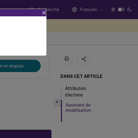
Recherche
Français
×
ez votre avis ici
3
re en anglais
DANS CET ARTICLE
Attribution
d’actions
>
Assistant de
modélisation