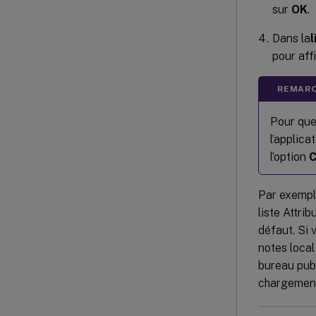
sur
OK
.
Dans la
l
pour aff
REMARQ
Pour que
l’applic
l’option
C
Par exemple
liste Attri
défaut. Si v
notes local
bureau publ
chargement