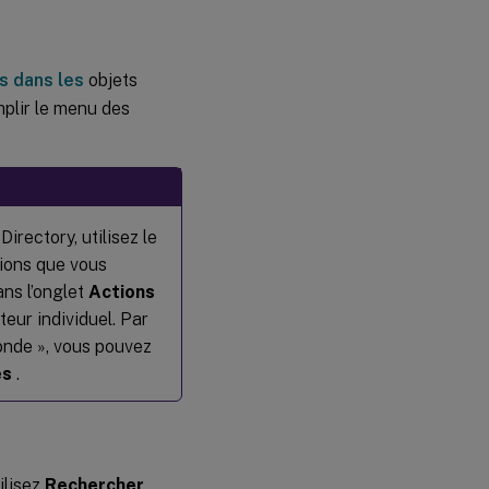
rs dans les
objets
mplir le menu des
Directory, utilisez le
tions que vous
ans l’onglet
Actions
teur individuel. Par
onde », vous pouvez
es
.
ilisez
Rechercher