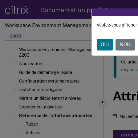
Documentation produit
Workspace Environment Management
Voulez-vous afficher 
Ce contenu a 
2203
Gestion
OUI
NON
Workspace Environment Management
2203
Ce artic
Nouveautés
responsa
Guide de démarrage rapide
Configuration système requise
Installer et configurer
Attr
Mettre un déploiement à niveau
<
Expérience utilisateur
Référence de l'interface utilisateur
Novembe
Ruban
Actions
CONSEIL