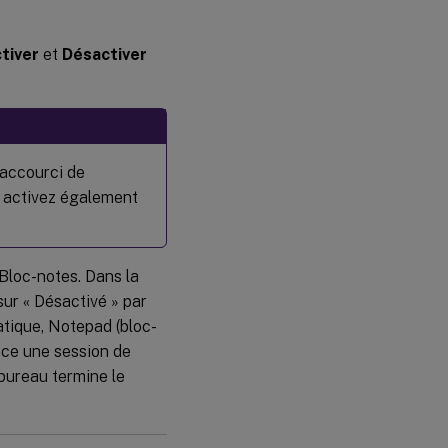
tiver
et
Désactiver
raccourci de
, activez également
Bloc-notes. Dans la
sur « Désactivé » par
tique, Notepad (bloc-
ance une session de
bureau termine le