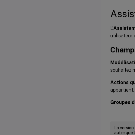
Assis
L’
Assistan
utilisateur
Champs
Modélisati
souhaitez m
Actions qu
appartient.
Groupes d’
La version
autre que l