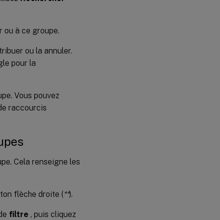
ur ou à ce groupe.
ribuer ou la annuler.
gle pour la
oupe. Vous pouvez
de raccourcis
oupes
upe. Cela renseigne les
ton flèche droite (
**
).
de
filtre
, puis cliquez