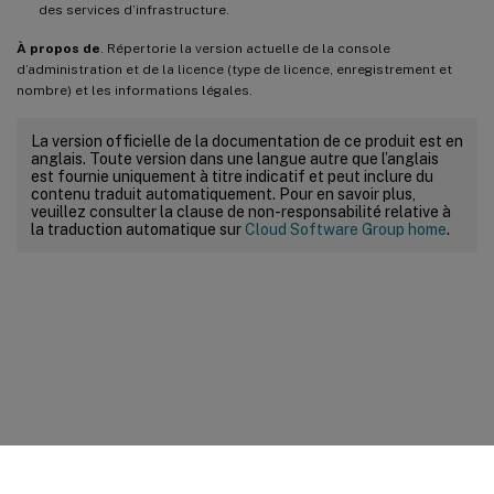
des services d’infrastructure.
À propos de
. Répertorie la version actuelle de la console
d’administration et de la licence (type de licence, enregistrement et
nombre) et les informations légales.
La version officielle de la documentation de ce produit est en
anglais. Toute version dans une langue autre que l’anglais
est fournie uniquement à titre indicatif et peut inclure du
contenu traduit automatiquement. Pour en savoir plus,
veuillez consulter la clause de non-responsabilité relative à
la traduction automatique sur
Cloud Software Group home
.