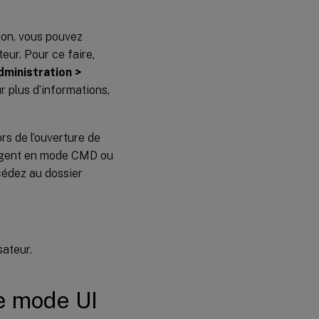
sion, vous pouvez
eur. Pour ce faire,
dministration >
r plus d’informations,
rs de l’ouverture de
l’agent en mode CMD ou
ccédez au dossier
sateur.
e mode UI