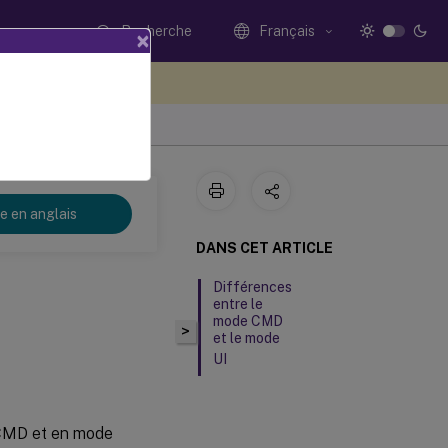
Recherche
Français
×
ez votre avis ici
re en anglais
DANS CET ARTICLE
Différences
entre le
mode CMD
>
et le mode
UI
CMD et en mode