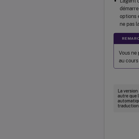
L’agent 
démarre 
options 
ne pas l
REMARQ
Vous ne 
au cours
La version
autre que l
automatiqu
traduction