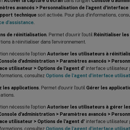
on
Activer la capture d’écran
dans l’onglet
Console d’admini
ètres avancés > Personnalisation de l’agent d’interface 
pport technique
soit activée. Pour plus d’informations, cons
ce d’assistance
.
ns de réinitialisation
. Permet d’ouvrir l’outil
Réinitialiser le
tions à réinitialiser dans l’environnement.
tion nécessite l’option
Autoriser les utilisateurs à réinitiali
Console d’administration > Paramètres avancés > Personna
ace utilisateur > Options de l’agent d’
interface utilisateur
nformations, consultez
Options de l’agent d’interface utilisa
 les applications
. Permet d’ouvrir l’outil
Gérer les applicati
cations.
tion nécessite l’option
Autoriser les utilisateurs à gérer le
Console d’administration > Paramètres avancés > Personna
ace utilisateur > Options de l’agent d’
interface utilisateur
nformations, consultez
Options de l’agent d’interface utilisa