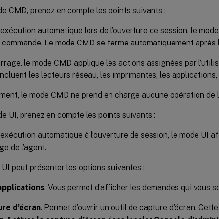
de CMD, prenez en compte les points suivants :
l’exécution automatique lors de l’ouverture de session, le mo
de commande. Le mode CMD se ferme automatiquement après 
rage, le mode CMD applique les actions assignées par l’utilisa
incluent les lecteurs réseau, les imprimantes, les applications, 
ement, le mode CMD ne prend en charge aucune opération de 
e UI, prenez en compte les points suivants :
l’exécution automatique à l’ouverture de session, le mode UI a
e de l’agent.
UI peut présenter les options suivantes :
pplications
. Vous permet d’afficher les demandes qui vous so
re d’écran
. Permet d’ouvrir un outil de capture d’écran. Cett