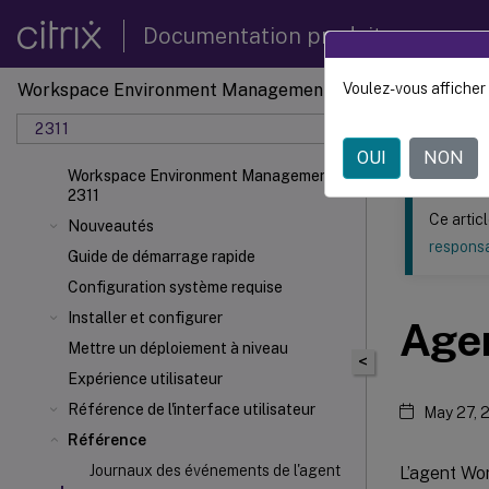
Documentation produit
Workspace Environment Management
Voulez-vous afficher 
Ce contenu a 
2311
Gestion
OUI
NON
Workspace Environment Management
2311
Ce artic
Nouveautés
responsa
Guide de démarrage rapide
Configuration système requise
Installer et configurer
Age
Mettre un déploiement à niveau
<
Expérience utilisateur
Référence de l'interface utilisateur
May 27, 
Référence
Journaux des événements de l'agent
L’agent Wo