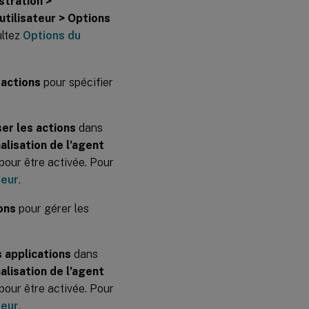
stration >
utilisateur > Options
ultez
Options du
s actions
pour spécifier
ser les actions
dans
lisation de l’agent
 pour être activée. Pour
teur
.
ons
pour gérer les
s applications
dans
lisation de l’agent
 pour être activée. Pour
teur
.