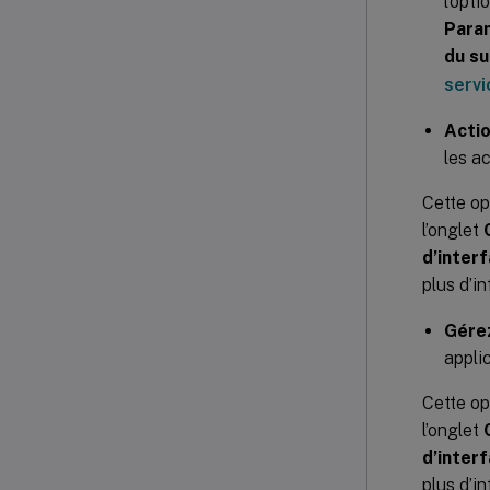
l’opti
Param
du su
servi
Actio
les ac
Cette op
l’onglet
d’interf
plus d’i
Gérez
appli
Cette op
l’onglet
d’interf
plus d’i