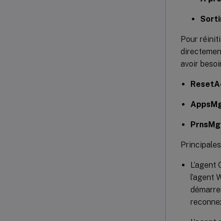
Sorti
Pour réinit
directement
avoir besoin
ResetAc
AppsMg
PrnsMg
Principales
L’agent 
l’agent
démarrer
reconnex