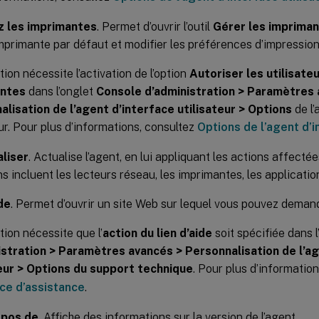
z les imprimantes
. Permet d’ouvrir l’outil
Gérer les imprima
mprimante par défaut et modifier les préférences d’impression
tion nécessite l’activation de l’option
Autoriser les utilisate
antes
dans l’onglet
Console d’administration > Paramètres 
lisation de l’agent d’interface utilisateur > Options
de l’
eur. Pour plus d’informations, consultez
Options de l’agent d’i
liser
. Actualise l’agent, en lui appliquant les actions affectées
s incluent les lecteurs réseau, les imprimantes, les application
ide
. Permet d’ouvrir un site Web sur lequel vous pouvez demande
tion nécessite que l’
action du lien d’aide
soit spécifiée dans 
istration > Paramètres avancés > Personnalisation de l’ag
teur > Options du support technique
. Pour plus d’informatio
ice d’assistance
.
opos de
. Affiche des informations sur la version de l’agent.