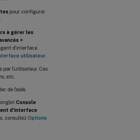
ntes
pour configurer
.
urs à gérer les
avancés >
agent d’interface
nterface utilisateur
.
 par l’utilisateur. Ces
s, etc.
r de l’aide.
l’onglet
Console
ent d’interface
ns, consultez
Options