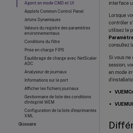
interface ut
Agent en mode CMD et UI
Applets Common Control Panel
Lorsque vou
Jetons Dynamiques
contrôler s
Valeurs du registre des paramètres
utilisez le
environnementaux
Paramètres
Conditions du filtre
consultez l
Prise en charge FIPS
Si vous ne 
Équilibrage de charge avec NetScaler
ADC
session, vo
en mode int
Analyseur de journaux
d’installati
Informations sur le port
Afficher les fichiers journaux
VUEMCm
Gestionnaire de liste des conditions
d'intégrité WEM
VUEMUI
Configuration de la liste d'imprimantes
XML
Diffé
Glossaire