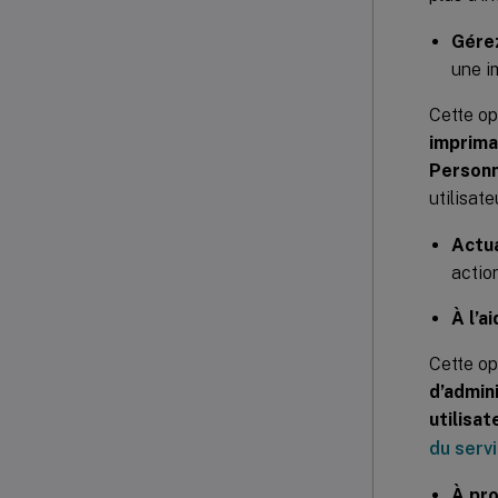
Gére
une i
Cette op
imprim
Personna
utilisat
Actua
action
À l’a
Cette op
d’admin
utilisa
du serv
À pr