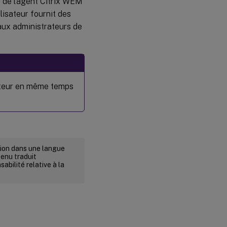
e de l’agent Citrix WEM
ilisateur fournit des
aux administrateurs de
sateur en même temps
rsion dans une langue
tenu traduit
abilité relative à la