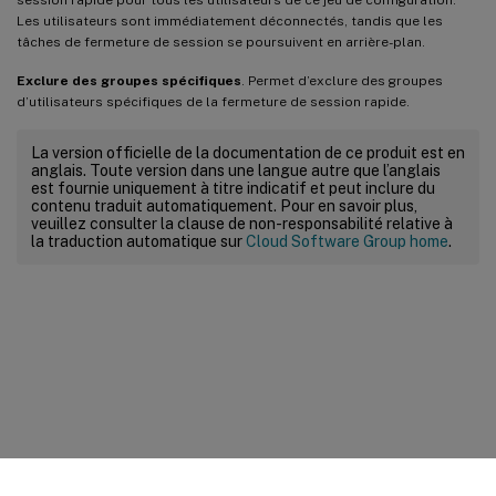
Les utilisateurs sont immédiatement déconnectés, tandis que les
tâches de fermeture de session se poursuivent en arrière-plan.
Exclure des groupes spécifiques
. Permet d’exclure des groupes
d’utilisateurs spécifiques de la fermeture de session rapide.
La version officielle de la documentation de ce produit est en
anglais. Toute version dans une langue autre que l’anglais
est fournie uniquement à titre indicatif et peut inclure du
contenu traduit automatiquement. Pour en savoir plus,
veuillez consulter la clause de non-responsabilité relative à
la traduction automatique sur
Cloud Software Group home
.