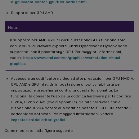
e-gpus/data-center-gpu/flex-series.html
.
Supporto per GPU AMD.
Nota:
Il supporto per AMD MxGPU (virtualizzazione GPU) funziona solo
con le vGPU di VMware vSphere. Citrix Hypervisor e Hyper-V sono
supportati con il passthrough GPU. Per maggiori informazioni,
vedere
https://www.amd.com/en/graphics/workstation-virtual-
graphics
.
Accesso a un codificatore video ad alte prestazioni per GPU NVIDIA,
GPU AMD e GPU Intel. Un’impostazione di policy (abilitata per
impostazione predefinita) controlla questa funzionalità. La
funzionalità consente l’uso della codifica hardware per la codifica
H.264, H.265 o AV1 (ove disponibile). Se tale hardware non è
disponibile, il VDA ricorre alla codifica basata su CPU utilizzando il
codec video software. Per maggiori informazioni, vedere
Impostazioni dei criteri grafici
.
Come mostrato nella figura seguente: