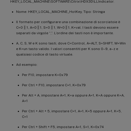
HKEY_LOCAL_MACHINE\SOFTWARE\Citrix\HDX3D\LLIndicator.
Nome: HKEY_LOCAL_MACHINE_HotKey, Tipo: Stringa
Il formato per configurare una combinazione di scorciatoie è
C=0
|
1, A=0
|
1, S=0
|
1, W=0
|
1, K=val. I tasti devono essere
separati da virgole “,”. L’ordine dei tasti non è importante.
A, C, S, W e K sono tasti, dove C=Control, A=ALT, S=SHIFT, W=Win
e K=un tasto valido. I valori consentiti per K sono 0–9, a–z e
qualsiasi codice di tasto virtuale.
Ad esempio:
Per F10, impostare K=0x79
Per Ctrl + F10, impostare C=1, K=0x79
Per Alt + A, impostare A=1, K=a oppure A=1, K=A oppure K=A,
A=1
Per Ctrl + Alt + 5, impostare C=1, A=1, K=5 oppure A=1, K=5,
C=1
Per Ctrl + Shift + F5, impostare A=1, S=1, K=0x74