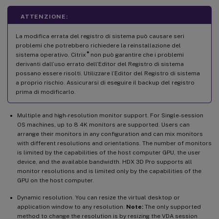
ATTENZIONE:
La modifica errata del registro di sistema può causare seri
problemi che potrebbero richiedere la reinstallazione del
®
sistema operativo. Citrix
non può garantire che i problemi
derivanti dall’uso errato dell’Editor del Registro di sistema
possano essere risolti. Utilizzare l’Editor del Registro di sistema
a proprio rischio. Assicurarsi di eseguire il backup del registro
prima di modificarlo.
Multiple and high-resolution monitor support. For Single-session
OS machines, up to 8 4K monitors are supported. Users can
arrange their monitors in any configuration and can mix monitors
with different resolutions and orientations. The number of monitors
is limited by the capabilities of the host computer GPU, the user
device, and the available bandwidth. HDX 3D Pro supports all
monitor resolutions and is limited only by the capabilities of the
GPU on the host computer.
Dynamic resolution. You can resize the virtual desktop or
application window to any resolution.
Note:
The only supported
method to change the resolution is by resizing the VDA session