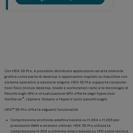
Accelerazione GPU per sistemi
operativi a sessione singola
Windows
Con HDX 3D Pro, è possibile distribuire applicazioni ad alta intensità
grafica come parte di desktop o applicazioni ospitati su macchine con
sistema operativo a sessione singola. HDX 3D Pro supporta computer
host fisici (inclusi desktop, blade e workstation rack) e le tecnologie di
Passthrough GPU e virtualizzazione GPU offerte dagli hypervisor
®
XenServer
, vSphere, Nutanix e Hyper-V (solo passthrough).
™
HDX
3D Pro offre le seguenti funzionalità:
Compressione profonda adattiva basata su H.264 o H.265 per
prestazioni WAN e wireless ottimali. HDX 3D Pro utilizza la
compressione H.264 a schermo intero basata su CPU come tecnica