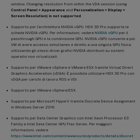
window. Changing resolution from within the VDA session (using
Control Panel > Appearance
and
Personalization > Display >
Screen Resolution) is not supported
.
Supporto per l’architettura NVIDIA vGPU. HDX 3D Pro supporta le
schede NVIDIA vGPU. Per informazioni, vedere
NVIDIA vGPU
per il
passthrough GPU e la condivisione GPU. NVIDIA vGPU consente a più
VM di avere accesso simultaneo e diretto a una singola GPU fisica,
utilizzando gli stessi driver grafici NVIDIA distribuiti su sistemi
operativi non virtualizzati.
Supporto per VMware vSphere e VMware ESX tramite Virtual Direct
Graphics Acceleration (vDGA) - È possibile utilizzare HDX 3D Pro con
vDGA per carichi di lavoro RDS e VDI.
Supporto per VMware vSphere/ESX.
Supporto per Microsoft HyperV tramite Discrete Device Assignment
in Windows Server 2016.
Supporto per Data Center Graphics con Intel Xeon Processor E3
Family e Intel Data Center GPU Flex Series. Per maggiori
informazioni, vedere
https://www.intel.com/content/www/us/en/products/details/discret