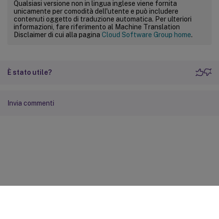
Qualsiasi versione non in lingua inglese viene fornita
unicamente per comodità dell'utente e può includere
contenuti oggetto di traduzione automatica. Per ulteriori
informazioni, fare riferimento al Machine Translation
Disclaimer di cui alla pagina
Cloud Software Group home
.
È stato utile?
Invia commenti