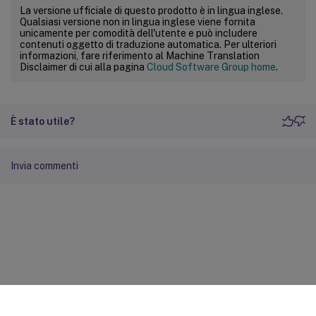
La versione ufficiale di questo prodotto è in lingua inglese.
Qualsiasi versione non in lingua inglese viene fornita
unicamente per comodità dell'utente e può includere
contenuti oggetto di traduzione automatica. Per ulteriori
informazioni, fare riferimento al Machine Translation
Disclaimer di cui alla pagina
Cloud Software Group home
.
È stato utile?
Invia commenti