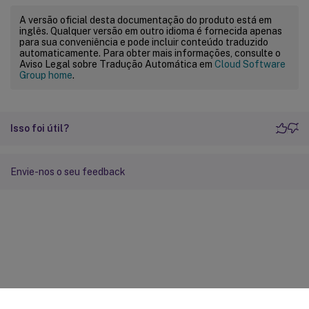
A versão oficial desta documentação do produto está em
inglês. Qualquer versão em outro idioma é fornecida apenas
para sua conveniência e pode incluir conteúdo traduzido
automaticamente. Para obter mais informações, consulte o
Aviso Legal sobre Tradução Automática em
Cloud Software
Group home
.
Isso foi útil?
Envie-nos o seu feedback