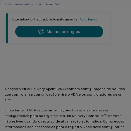
Usar apenas registro de controlador IPv6
GUID do Site
Este artigo foi traduzido automaticamente.
(Aviso legal)
Mudar para ingles
Configurações de política do Virtual
Delivery Agent
A seção Virtual Delivery Agent (VDA) contém configurações de política
que controlam a comunicação entre o VDA e os controladores de um
site.
Importante: O VDA requer informações fornecidas por essas
™
configurações para se registrar em um Delivery Controller
, se você
não estiver usando o recurso de atualização automática. Como essas
informações são necessárias para o registro, você deve configurar as