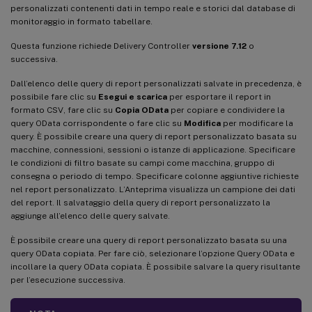
personalizzati contenenti dati in tempo reale e storici dal database di
monitoraggio in formato tabellare.
Questa funzione richiede Delivery Controller
versione 7.12
o
successiva.
Dall’elenco delle query di report personalizzati salvate in precedenza, è
possibile fare clic su
Esegui e scarica
per esportare il report in
formato CSV, fare clic su
Copia OData
per copiare e condividere la
query OData corrispondente o fare clic su
Modifica
per modificare la
query. È possibile creare una query di report personalizzato basata su
macchine, connessioni, sessioni o istanze di applicazione. Specificare
le condizioni di filtro basate su campi come macchina, gruppo di
consegna o periodo di tempo. Specificare colonne aggiuntive richieste
nel report personalizzato. L’Anteprima visualizza un campione dei dati
del report. Il salvataggio della query di report personalizzato la
aggiunge all’elenco delle query salvate.
È possibile creare una query di report personalizzato basata su una
query OData copiata. Per fare ciò, selezionare l’opzione Query OData e
incollare la query OData copiata. È possibile salvare la query risultante
per l’esecuzione successiva.