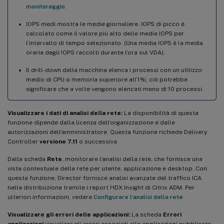
monitoraggio
.
IOPS medi mostra le medie giornaliere. IOPS di picco è
calcolato come il valore più alto delle medie IOPS per
l’intervallo di tempo selezionato. (Una media IOPS è la media
oraria degli IOPS raccolti durante l’ora sul VDA).
Il drill-down della macchina elenca i processi con un utilizzo
medio di CPU o memoria superiore all’1%; ciò potrebbe
significare che a volte vengono elencati meno di 10 processi.
Visualizzare i dati di analisi della rete:
La disponibilità di questa
funzione dipende dalla licenza dell’organizzazione e dalle
autorizzazioni dell’amministratore. Questa funzione richiede Delivery
Controller
versione 7.11
o successiva.
Dalla scheda
Rete
, monitorare l’analisi della rete, che fornisce una
vista contestuale della rete per utente, applicazione e desktop. Con
questa funzione, Director fornisce analisi avanzate del traffico ICA
nella distribuzione tramite i report HDX Insight di Citrix ADM. Per
ulteriori informazioni, vedere
Configurare l’analisi della rete
Visualizzare gli errori delle applicazioni:
La scheda
Errori
applicazioni
visualizza gli errori associati alle applicazioni pubblicate