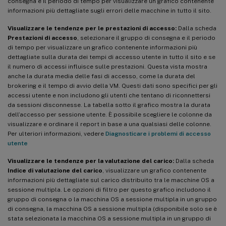
consegna e il periodo di tempo per visualizzare un grafico contenente
informazioni più dettagliate sugli errori delle macchine in tutto il sito.
Visualizzare le tendenze per le prestazioni di accesso:
Dalla scheda
Prestazioni di accesso
, selezionare il gruppo di consegna e il periodo
di tempo per visualizzare un grafico contenente informazioni più
dettagliate sulla durata dei tempi di accesso utente in tutto il sito e se
il numero di accessi influisce sulle prestazioni. Questa vista mostra
anche la durata media delle fasi di accesso, come la durata del
brokering e il tempo di avvio della VM. Questi dati sono specifici per gli
accessi utente e non includono gli utenti che tentano di riconnettersi
da sessioni disconnesse. La tabella sotto il grafico mostra la durata
dell’accesso per sessione utente. È possibile scegliere le colonne da
visualizzare e ordinare il report in base a una qualsiasi delle colonne.
Per ulteriori informazioni, vedere
Diagnosticare i problemi di accesso
utente
Visualizzare le tendenze per la valutazione del carico:
Dalla scheda
Indice di valutazione del carico
, visualizzare un grafico contenente
informazioni più dettagliate sul carico distribuito tra le macchine OS a
sessione multipla. Le opzioni di filtro per questo grafico includono il
gruppo di consegna o la macchina OS a sessione multipla in un gruppo
di consegna, la macchina OS a sessione multipla (disponibile solo se è
stata selezionata la macchina OS a sessione multipla in un gruppo di