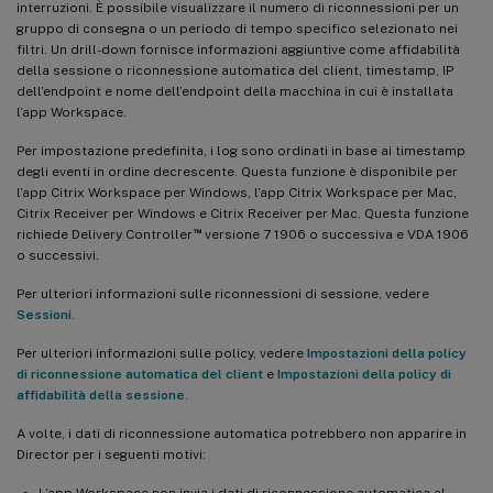
interruzioni. È possibile visualizzare il numero di riconnessioni per un
gruppo di consegna o un periodo di tempo specifico selezionato nei
filtri. Un drill-down fornisce informazioni aggiuntive come affidabilità
della sessione o riconnessione automatica del client, timestamp, IP
dell’endpoint e nome dell’endpoint della macchina in cui è installata
l’app Workspace.
Per impostazione predefinita, i log sono ordinati in base ai timestamp
degli eventi in ordine decrescente. Questa funzione è disponibile per
l’app Citrix Workspace per Windows, l’app Citrix Workspace per Mac,
Citrix Receiver per Windows e Citrix Receiver per Mac. Questa funzione
™
richiede Delivery Controller
versione 7 1906 o successiva e VDA 1906
o successivi.
Per ulteriori informazioni sulle riconnessioni di sessione, vedere
Sessioni
.
Per ulteriori informazioni sulle policy, vedere
Impostazioni della policy
di riconnessione automatica del client
e
Impostazioni della policy di
affidabilità della sessione
.
A volte, i dati di riconnessione automatica potrebbero non apparire in
Director per i seguenti motivi:
L’app Workspace non invia i dati di riconnessione automatica al