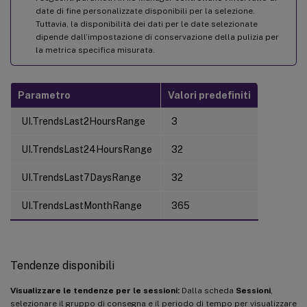
date di fine personalizzate disponibili per la selezione.
Tuttavia, la disponibilità dei dati per le date selezionate
dipende dall’impostazione di conservazione della pulizia per
la metrica specifica misurata.
Parametro
Valori predefiniti
UI.TrendsLast2HoursRange
3
UI.TrendsLast24HoursRange
32
UI.TrendsLast7DaysRange
32
UI.TrendsLastMonthRange
365
Tendenze disponibili
Visualizzare le tendenze per le sessioni:
Dalla scheda
Sessioni
,
selezionare il gruppo di consegna e il periodo di tempo per visualizzare