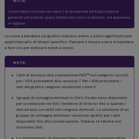
NOTA:
I nomi delle colonne nei report di Anteprima ed Esportazione
generati utilizzando query OData non sono localizzati, ma appaiono
in inglese.
Le icone a bandiera sul grafico indicano eventi o azioni significativi per
quell’intervallo di tempo specifico. Passare il mouse sopra la bandiera
e fare clic per elencare eventi o azioni.
NOTA:
™
I dati di accesso alla connessione HDX
non vengono raccolti
per i VDA precedenti alla versione 7. Per i VDA precedenti, i
dati del grafico vengono visualizzati come 0.
I gruppi di consegna eliminati in Citrix Studio sono disponibili
per la selezione nei filtri Tendenze di Director fino a quando i
dati ad essi correlati non vengono eliminati. La selezione di un
gruppo di consegna eliminato visualizza i grafici per i dati
disponibili fino alla conservazione. Tuttavia, le tabelle non
mostrano dati.
Lo spostamento di una macchina contenente sessioni attive