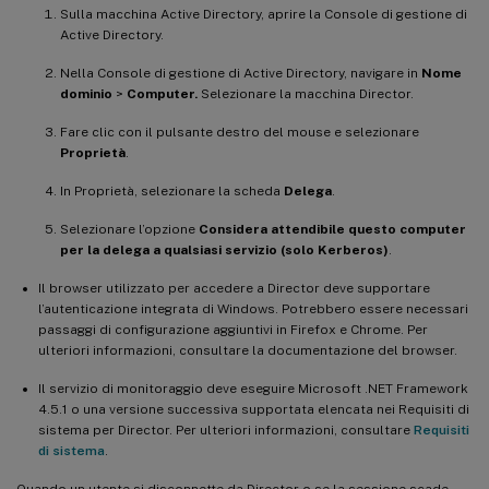
Sulla macchina Active Directory, aprire la Console di gestione di
Active Directory.
Nella Console di gestione di Active Directory, navigare in
Nome
dominio
>
Computer.
Selezionare la macchina Director.
Fare clic con il pulsante destro del mouse e selezionare
Proprietà
.
In Proprietà, selezionare la scheda
Delega
.
Selezionare l’opzione
Considera attendibile questo computer
per la delega a qualsiasi servizio (solo Kerberos)
.
Il browser utilizzato per accedere a Director deve supportare
l’autenticazione integrata di Windows. Potrebbero essere necessari
passaggi di configurazione aggiuntivi in Firefox e Chrome. Per
ulteriori informazioni, consultare la documentazione del browser.
Il servizio di monitoraggio deve eseguire Microsoft .NET Framework
4.5.1 o una versione successiva supportata elencata nei Requisiti di
sistema per Director. Per ulteriori informazioni, consultare
Requisiti
di sistema
.
Quando un utente si disconnette da Director o se la sessione scade,