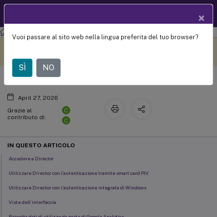
Documentazio
IT
×
ne dei prodotti
Citrix Virtual Apps and Desktops
7 2402 LTSR
Direttore
Vuoi passare al sito web nella lingua preferita del tuo browser?
Director
Questo contenuto è stato
Metti qui i tuoi commenti
tradotto dinamicamente
con traduzione automatica.
SÌ
NO
April 27, 2026
C
Grazie al
contributo di:
C
IN QUESTO ARTICOLO
Accedere a Director
Utilizzare Director con l’autenticazione tramite smart card PIV
Utilizzare Director con l’autenticazione integrata di Windows
Viste dell’interfaccia
Raccolta dati di utilizzo da parte di Google Analytics