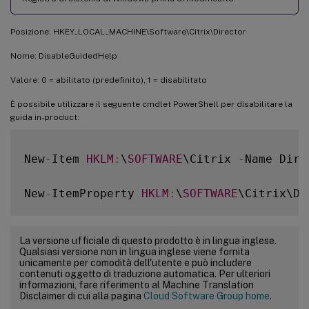
Posizione: HKEY_LOCAL_MACHINE\Software\Citrix\Director
Nome: DisableGuidedHelp
Valore: 0 = abilitato (predefinito), 1 = disabilitato
È possibile utilizzare il seguente cmdlet PowerShell per disabilitare la
guida in-product:
New
-
Item 
HKLM
:
\
SOFTWARE
\Citrix 
-
Name Direc
New
-
ItemProperty 
HKLM
:
\
SOFTWARE
\Citrix\Di
La versione ufficiale di questo prodotto è in lingua inglese.
Qualsiasi versione non in lingua inglese viene fornita
unicamente per comodità dell'utente e può includere
contenuti oggetto di traduzione automatica. Per ulteriori
informazioni, fare riferimento al Machine Translation
Disclaimer di cui alla pagina
Cloud Software Group home
.