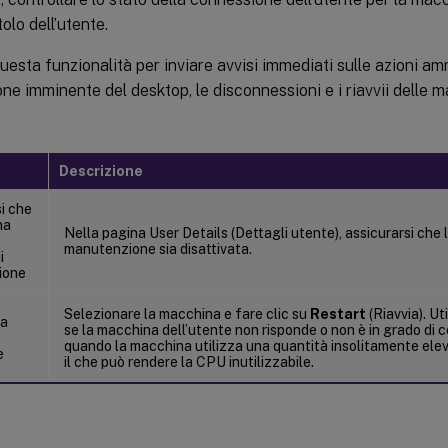
tolo dell’utente.
questa funzionalità per inviare avvisi immediati sulle azioni am
e imminente del desktop, le disconnessioni e i riavvii delle mac
Descrizione
i che
na
Nella pagina User Details (Dettagli utente), assicurarsi che 
manutenzione sia disattivata.
i
ione
Selezionare la macchina e fare clic su
Restart
(Riavvia). U
la
se la macchina dell’utente non risponde o non è in grado di 
quando la macchina utilizza una quantità insolitamente elev
e
il che può rendere la CPU inutilizzabile.