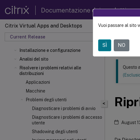
Documentazione dei prodotti
Citrix Virtual Apps and Desktops
Vuoi passare al sito 
Questo conten
automatica.
Current Release
SÌ
NO
Citrix
Installazione e configurazione
Analisi del sito
Questo a
Risolvere i problemi relativi alle
distribuzioni
(Esclusio
Applicazioni
Macchine
Ripr
Problemi degli utenti
<
Diagnosticare i problemi di avvio
Diagnosticare i problemi di accesso
August 1
utente
Shadowing degli utenti
Da Director