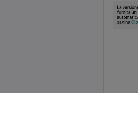
La versione
fornita un
automatica.
pagina
Clo