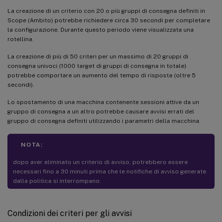
La creazione di un criterio con 20 o più gruppi di consegna definiti in
Scope (Ambito) potrebbe richiedere circa 30 secondi per completare
la configurazione. Durante questo periodo viene visualizzata una
rotellina.
La creazione di più di 50 criteri per un massimo di 20 gruppi di
consegna univoci (1000 target di gruppi di consegna in totale)
potrebbe comportare un aumento del tempo di risposta (oltre 5
secondi).
Lo spostamento di una macchina contenente sessioni attive da un
gruppo di consegna a un altro potrebbe causare avvisi errati del
gruppo di consegna definiti utilizzando i parametri della macchina.
NOTA:
dopo aver eliminato un criterio di avviso, potrebbero essere
necessari fino a 30 minuti prima che le notifiche di avviso generate
dalla politica si interrompano.
Condizioni dei criteri per gli avvisi