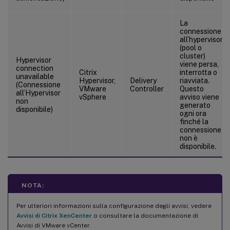
La
connessione
all’hypervisor
(pool o
cluster)
Hypervisor
viene persa,
connection
Citrix
interrotta o
unavailable
Hypervisor,
Delivery
riavviata.
(Connessione
VMware
Controller
Questo
all’Hypervisor
vSphere
avviso viene
non
generato
disponibile)
ogni ora
finché la
connessione
non è
disponibile.
NOTA:
Per ulteriori informazioni sulla configurazione degli avvisi, vedere
Avvisi di Citrix XenCenter
o consultare la documentazione di
Avvisi di VMware vCenter.