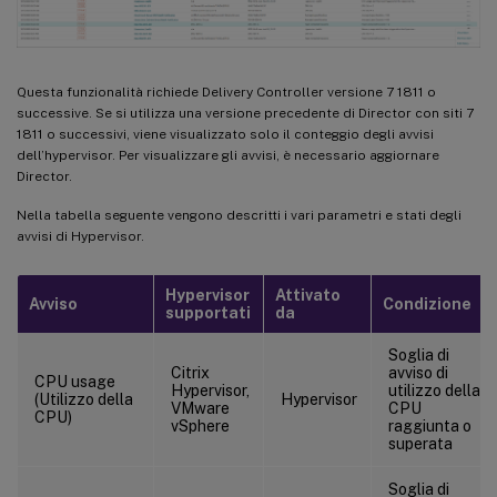
Questa funzionalità richiede Delivery Controller versione 7 1811 o
successive. Se si utilizza una versione precedente di Director con siti 7
1811 o successivi, viene visualizzato solo il conteggio degli avvisi
dell’hypervisor. Per visualizzare gli avvisi, è necessario aggiornare
Director.
Nella tabella seguente vengono descritti i vari parametri e stati degli
avvisi di Hypervisor.
Hypervisor
Attivato
Avviso
Condizione
supportati
da
Soglia di
Citrix
avviso di
CPU usage
Hypervisor,
utilizzo della
(Utilizzo della
Hypervisor
VMware
CPU
CPU)
vSphere
raggiunta o
superata
Soglia di