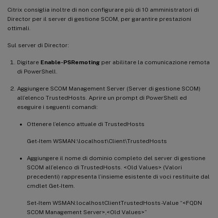
Citrix consiglia inoltre di non configurare più di 10 amministratori di
Director per il server di gestione SCOM, per garantire prestazioni
ottimali.
Sul server di Director:
Digitare
Enable-PSRemoting
per abilitare la comunicazione remota
di PowerShell.
Aggiungere SCOM Management Server (Server di gestione SCOM)
all’elenco TrustedHosts. Aprire un prompt di PowerShell ed
eseguire i seguenti comandi:
Ottenere l’elenco attuale di TrustedHosts
Get-Item WSMAN:\localhost\Client\TrustedHosts
Aggiungere il nome di dominio completo del server di gestione
SCOM all’elenco di TrustedHosts. <Old Values> (Valori
precedenti) rappresenta l’insieme esistente di voci restituite dal
cmdlet Get-Item.
Set-Item WSMAN:localhostClientTrustedHosts -Value “<FQDN
SCOM Management Server>,<Old Values>”